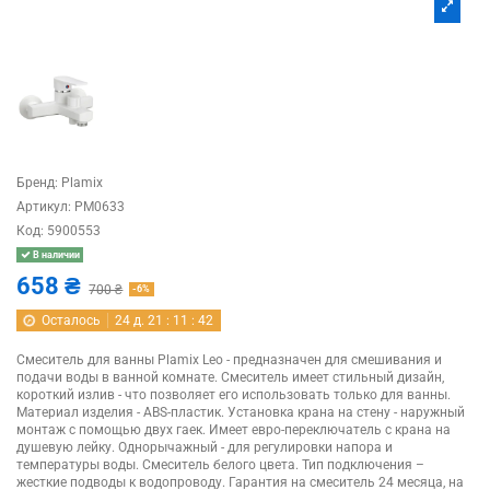
Бренд:
Plamix
Артикул:
PM0633
Код:
5900553
В наличии
658 ₴
700 ₴
-6%
Осталось
24
д.
21
:
11
:
41
Смеситель для ванны Plamix Leo - предназначен для смешивания и
подачи воды в ванной комнате. Смеситель имеет стильный дизайн,
короткий излив - что позволяет его использовать только для ванны.
Материал изделия - ABS-пластик. Установка крана на стену - наружный
монтаж с помощью двух гаек. Имеет евро-переключатель с крана на
душевую лейку. Однорычажный - для регулировки напора и
температуры воды. Смеситель белого цвета. Тип подключения –
жесткие подводы к водопроводу. Гарантия на смеситель 24 месяца, на