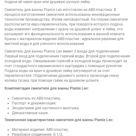
подачи её через кран или душевую ручную лейку.
Смеситель для ванны Plamix Leo изготовлен из ABS-пластика. В
процессе изготовления смесителя использованы инновационные
технологии производства. Излив неповоротный. На планке смесителя
располагается евро-переключатель, при повороте которого подача
воды изменяет направление с крана на душевой шланг и лейку, что
расширяет его функциональность использования в ванной комнате.
Краны с материалом изделия ABS-пластик - идеальное решение для
жесткой воды и для уличного использования.
Смеситель для ванны Plamix Leo имеет 2 входа для подключения.
Первый вход для подключения горячей воды. Второй для подключения
холодной воды. Смешивание горячей и холодной воды происходит за
счет стандартного керамического картриджа с помощью рукоятки.
Подача воды на кран и душевую лейку регулируется за счет
переключателя. Подключение душевого шланга происходи снизу
излива гусака, при помощи гайки на душевом шланге.
Комплектация смесителя для ванны Plamix Leo:
Смеситель из ABS-пластика,
Паспорт и документация,
Эксцентрики для настенного монтажа,
Декоративные чаши.
Технические характеристики смесителя для ванны Plamix Leo:
Материал изделия: ABS-пластик,
Резьбовое соединение: G 1/2,