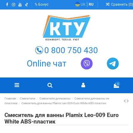
Сравнить (
0
)
Бонус
UK
RU
0 800 750 430
Online чат
0
Главная
Смесители
Смесители для ванны
Смесители для ванны из
пластика
Смеситель для ванны Plamix Leo-009 Euro White ABS-пластик
Смеситель для ванны Plamix Leo-009 Euro
White ABS-пластик