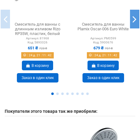
Смеситель для ванны с
Смеситель для ванны
длинным изливом Rizo
Plamix Oscar-006 Euro White
RP35W, пластик, белый
Артикул:
81968
Артикул:
PM0599
Код:
5893326
Код:
5900676
651 ₴
679 ₴
723 ₴
707 ₴
24
д.
21
:
11
:
41
24
д.
21
:
11
:
41
В корзину
В корзину
Заказ в один клик
Заказ в один клик
Покупатели этого товара так же приобрели: