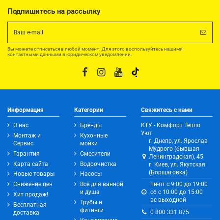
Подпишитесь на рассылку
Вы можете отписаться в любой момент. Для этого воспользуйтесь нашими
контактными данными в юридическом уведомлении.
Информация
Категории
Свяжитесь с нами
О нас
Бренды
КТУ - Комфорт Тепло
Уют
Монтаж и
Кухонные
г. Днепр, ул. Ярослав
Сервис
мойки
Мудрого (бывшая
Гарантия
Смесители
Ленинградская), 45
Карта сайта
Водоочистка
г. Киев, ул. Якутская
(Борщаговка)
Новые товары
Насосы
Снижение цен
Всё для ванной
пн-пт с 9:00 до 19:00
и душа
сб с 10:00 до 15:00
Хит продаж!
вс выходной
Трубы и
Бесплатная
фитинги
0 800 331 875
доставка