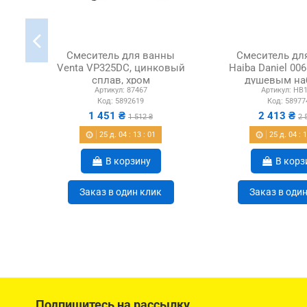
Смеситель для ванны
Смеситель дл
Venta VP325DC, цинковый
Haiba Daniel 00
сплав, хром
душевым на
Артикул:
87467
Артикул:
HB1
Код:
5892619
Код:
58977
1 451 ₴
2 413 ₴
1 512 ₴
2 
25
д.
04
:
13
:
00
25
д.
04
:
В корзину
В корз
Заказ в один клик
Заказ в оди
Подпишитесь на рассылку