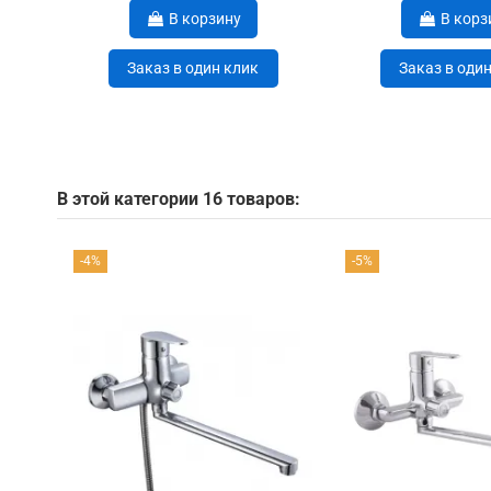
В корзину
В корз
Заказ в один клик
Заказ в оди
В этой категории 16 товаров:
-4%
-5%