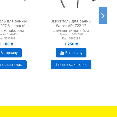
ель для ванны
Смеситель для ванны
207-6, черный, с
Wezer VRL722-12
Pl
вым набором
двухвентильный, с
икул:
1042416
Артикул:
1056370
душевым набором
од:
5895909
Код:
5903295
9 188 ₴
1 250 ₴
В корзину
В корзину
 в один клик
Заказ в один клик