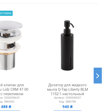
оставка
й клапан для
Дозатор для жидкого
 Lidz CRM 47 00
мыла Q-Tap Liberty BLM
0 с переливом
1152-1 настольный
ул:
SD00038629
Артикул:
SD00040037
од:
5883432
Код:
5885788
488 ₴
940 ₴