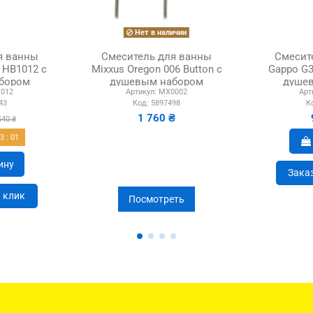
Нет в наличии
я ванны
Смеситель для ванны
Смесит
6 HB1012 с
Mixxus Oregon 006 Button с
Gappo G3
бором
душевым набором
душе
012
Артикул:
MX0002
Арт
43
Код:
5897498
К
1 760 ₴
540 ₴
13
:
00
ину
Заказ
н клик
Посмотреть