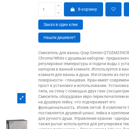
В корзину
Заказ в один клик
Нашли дешевле?
Смеситель для ванны Qtap Gemini QTGEM259C
Chrome/White с душевым набором - предназнач
регулировки температуры и подачи воды с ус
напором в ванной комнате. Используется в ва
комнате для ванны и душа. Изготовлен из лату
поверхности - глянцевая. Кран имеет современ
прост в установке и использовании. Установк
типа, на стену с помощью двух гаек (эксцентри
Смеситель оборудован евро переключателем в
на душевую лейку, что подчеркивает его
функциональность. Излив литой. В комплекте 
поставляется душевой шланг, лейка и креплени
для ручного душа. Управление краном - однор
также рычаг используется для регулировки те