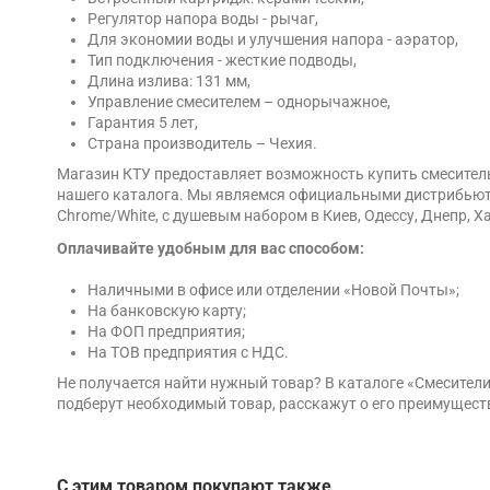
Регулятор напора воды - рычаг,
Для экономии воды и улучшения напора - аэратор,
Тип подключения - жесткие подводы,
Длина излива: 131 мм,
Управление смесителем – однорычажное,
Гарантия 5 лет,
Страна производитель – Чехия.
Магазин КТУ предоставляет возможность купить смеситель
нашего каталога. Мы являемся официальными дистрибьюто
Chrome/White, с душевым набором в Киев, Одессу, Днепр, Х
Оплачивайте удобным для вас способом:
Наличными в офисе или отделении «Новой Почты»;
На банковскую карту;
На ФОП предприятия;
На ТОВ предприятия с НДС.
Не получается найти нужный товар? В каталоге «Смесител
подберут необходимый товар, расскажут о его преимущест
С этим товаром покупают также