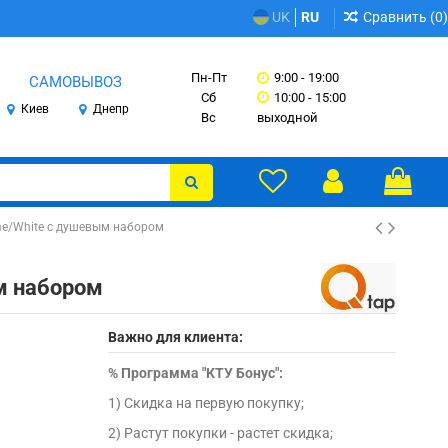
Сравнить (
0
)
UK
RU
Пн-Пт
9:00 - 19:00
САМОВЫВОЗ
Сб
10:00 - 15:00
Киев
Днепр
Вс
выходной
e/White с душевым набором
м набором
Важно для клиента:
%
Программа "КТУ Бонус":
1) Скидка на первую покупку;
2) Растут покупки - растет скидка;