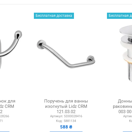
Бесплатная доставка
Бесплатная д
чок для
Поручень для ванны
Донны
dz CRM
изогнутый Lidz CRM
раковины
02
121.03.02
003 0
28266
Артикул:
SD00028416
Артик
71
Код:
5881134
К
588 ₴