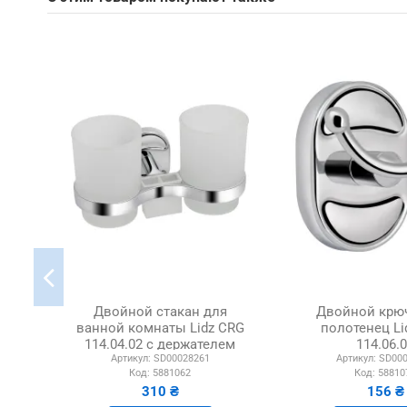
Двойной стакан для
Двойной крю
ванной комнаты Lidz CRG
полотенец Li
114.04.02 с держателем
114.06.
Артикул:
SD00028261
Артикул:
SD000
зубных щеток
Код:
5881062
Код:
58810
310 ₴
156 ₴