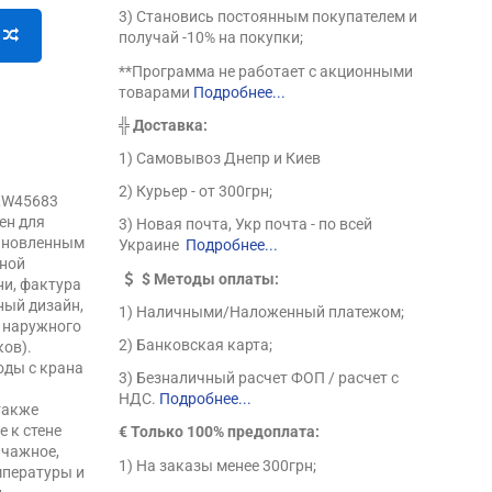
3) Становись постоянным покупателем и
получай -10% на покупки;
**Программа не работает с акционными
товарами
Подробнее...
╬
Доставка:
1) Самовывоз Днепр и Киев
2) Курьер - от 300грн;
RW45683
ен для
3) Новая почта, Укр почта - по всей
тановленным
Украине
Подробнее...
нной
$
Методы оплаты:
ни, фактура
ный дизайн,
1) Наличными/Наложенный платежом;
а наружного
2) Банковская карта;
ков).
оды с крана
3) Безналичный расчет ФОП / расчет с
НДС.
Подробнее...
также
е к стене
€ Только 100% предоплата:
ычажное,
1) На заказы менее 300грн;
мпературы и