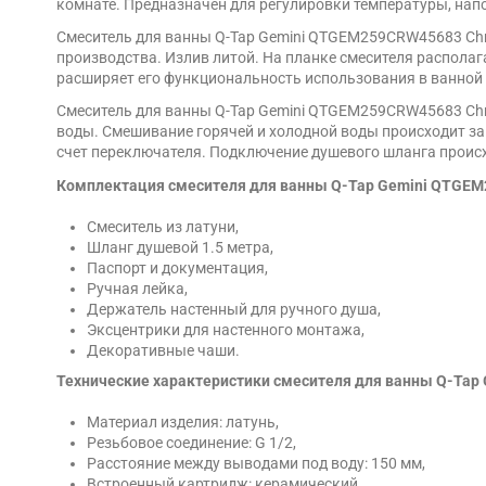
комнате. Предназначен для регулировки температуры, напо
Смеситель для ванны Q-Tap Gemini QTGEM259CRW45683 Chro
производства. Излив литой. На планке смесителя располаг
расширяет его функциональность использования в ванной
Смеситель для ванны Q-Tap Gemini QTGEM259CRW45683 Chr
воды. Смешивание горячей и холодной воды происходит за
счет переключателя. Подключение душевого шланга происх
Комплектация смесителя для ванны Q-Tap Gemini QTGEM
Смеситель из латуни,
Шланг душевой 1.5 метра,
Паспорт и документация,
Ручная лейка,
Держатель настенный для ручного душа,
Эксцентрики для настенного монтажа,
Декоративные чаши.
Технические характеристики смесителя для ванны Q-Tap
Материал изделия: латунь,
Резьбовое соединение: G 1/2,
Расстояние между выводами под воду: 150 мм,
Встроенный картридж: керамический,