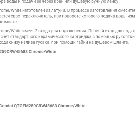
ра воды и подачи её через кран или душевую ручную лейку.
me/White изготовлен из латуни. В процессе изготовления смесит
ается евро-переключатель, при повороте которого подача воды изм
 комнате.
ome/White имеет 2 входа для подключения. Первый вход для подк
 счет стандартного керамического картриджа с помощью рукоятки.
оди снизу излива гусака, при помощи гайки на душевом шланге.
259CRW45683 Chrome/White:
 Gemini QTGEM259CRW45683 Chrome/White: