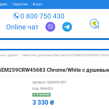
ервис
Гарантия
Бонус
0 800 750 430
Online чат
нны с душем
Смеситель для ванны Qtap Gemini QTGEM259CRW45683 Chrom
TGEM259CRW45683 Chrome/White с душевы
Артикул:
SD00051807
Код:
5896551
В наличии
3 330 ₴