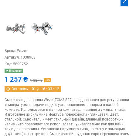
Бренд:
Wezer
Артикул:
1038963
Код:
5899752
В наличии
1 257 ₴
1 337 ₴
-6%
Осталось
01
д.
16
:
33
:
12
Смеситель для ванны Wezer ZOM3-827 - предназначен для регулировки
температуры и подачи воды с установленным напором в ванной
комнате. Используется в ванной комнате для ванны и умывальника.
Изготовлен из силумина, фактура поверхности - глянцевая. Цвет:
стальной. Смеситель имеет стильный дизайн, длинный поворотный
излив - что позволяет его использовать универсально как для ванны
так и для раковины. Установка наружного типа, на стену с помощью
двух гаек (эксцентриков). Смеситель оборудован евро переключателем