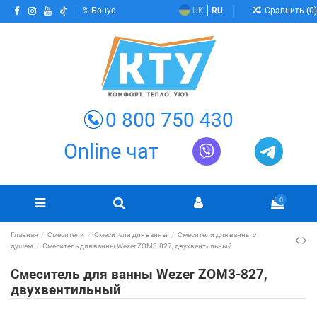
Сравнить (
0
)
Бонус
UK
RU
0 800 750 430
Online чат
0
Главная
Смесители
Смесители для ванны
Смесители для ванны с
душем
Смеситель для ванны Wezer ZOM3-827, двухвентильный
Смеситель для ванны Wezer ZOM3-827,
двухвентильный