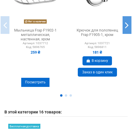
Нет в наличии
Мыльница Frap F1902-1
Крючок для полотенец
металлическая,
Frap F1905-1, хром
настенная, хром
Артикул:
1037712
Артикул:
1037721
Код:
5896765
Код:
5896811
259 ₴
181 ₴
В корзину
Заказ в один клик
Посмотреть
В этой категории 16 товаров:
Бесплатная доставка