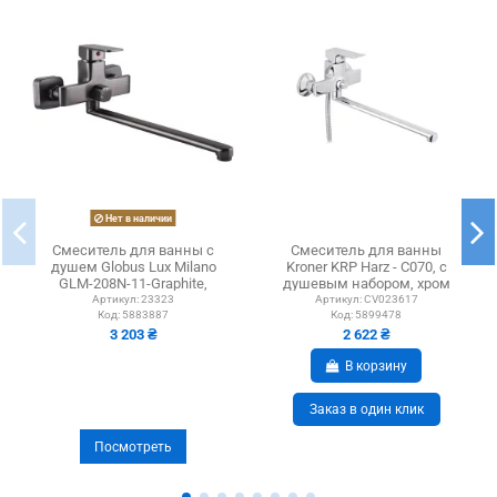
Нет в наличии
Смеситель для ванны с
Смеситель для ванны
душем Globus Lux Milano
Kroner KRP Harz - C070, с
GLM-208N-11-Graphite,
душевым набором, хром
латунь, графит
Артикул:
23323
Артикул:
CV023617
Код:
5883887
Код:
5899478
3 203 ₴
2 622 ₴
В корзину
Заказ в один клик
Посмотреть