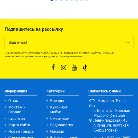
Подпишитесь на рассылку
Вы можете отписаться в любой момент. Для этого воспользуйтесь нашими
контактными данными в юридическом уведомлении.
Информация
Категории
Свяжитесь с нами
О нас
Бренды
КТУ - Комфорт Тепло
Уют
Монтаж и
Кухонные
г. Днепр, ул. Ярослав
Сервис
мойки
Мудрого (бывшая
Гарантия
Смесители
Ленинградская), 45
Карта сайта
Водоочистка
г. Киев, ул. Якутская
(Борщаговка)
Новые товары
Насосы
Снижение цен
Всё для ванной
пн-пт с 9:00 до 19:00