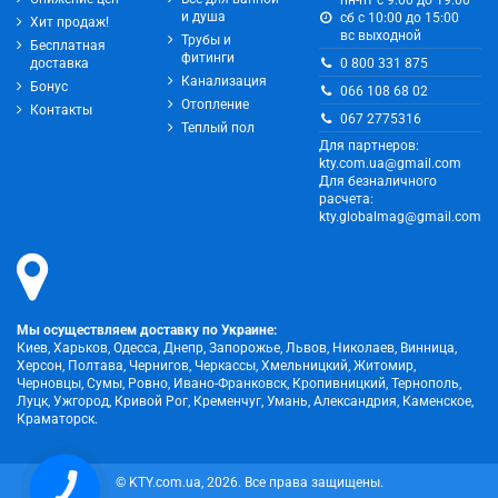
и душа
сб с 10:00 до 15:00
Хит продаж!
вс выходной
Трубы и
Бесплатная
фитинги
0 800 331 875
доставка
Канализация
Бонус
066 108 68 02
Отопление
Контакты
067 2775316
Теплый пол
Для партнеров:
kty.com.ua@gmail.com
Для безналичного
расчета:
kty.globalmag@gmail.com
Мы осуществляем доставку по Украине:
Киев, Харьков, Одесса, Днепр, Запорожье, Львов, Николаев, Винница,
Херсон, Полтава, Чернигов, Черкассы, Хмельницкий, Житомир,
Черновцы, Сумы, Ровно, Ивано-Франковск, Кропивницкий, Тернополь,
Луцк, Ужгород, Кривой Рог, Кременчуг, Умань, Александрия, Каменское,
Краматорск.
КНОПКА
© KTY.com.ua, 2026. Все права защищены.
ЗВ'ЯЗКУ