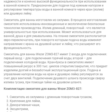
надежности и конечно высокой функциональности при использовании
в ванной комнате. Предназначен для подачи под нужным напором и
регулировки температуры воды в ванной комнате через кран (излив)
или душевую лейку.
Смеситель для ванны изготовлен из силумин. В процессе изготовления
смесителя использованы инновационные и экологически безопасные
технологии производства. Излив длинный, поворотный - что является
универсальностью при использовании. Может использоваться для
ванной, душа и для умывальника. На планке смесителя располагается
евро-переключатель, при повороте которым подача воды изменяет
направление с крана на душевой шланг и лейку, что расширяет его
функциональность.
Смеситель для ванны Wezer ZOM3-827 имеет 2 входа для подключения:
первый вход – для подключения горячей воды, второй – для
подключения холодной воды. Кран-буксы в смесителях имеют
повышенный ресурс в 300 тыс. циклов открытия/закрытия, что придает
изделиям долгий и беззаботный эксплуатационный срок. Подача и
управление напором воды на кран и душевую лейку регулируется за
счет двух вентилей. Подключение душевого шланга происходи сверху
излива гусака, при помощи гайки на душевом шланге.
Комплектация смесителя для ванны Wezer ZOM3-827:
Смеситель из силумина с длинным поворотным гусаком,
Крепление для лейки,
Декоративные чаши,
Эксцентрики,