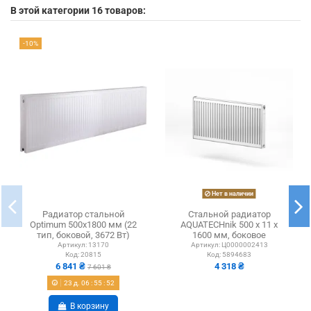
В этой категории 16 товаров:
-10%
Нет в наличии
Радиатор стальной
Стальной радиатор
Optimum 500х1800 мм (22
AQUATECHnik 500 x 11 x
тип, боковой, 3672 Вт)
1600 мм, боковое
подключение
Артикул:
13170
Артикул:
Ц0000002413
Код:
20815
Код:
5894683
6 841 ₴
4 318 ₴
7 601 ₴
23
д.
06
:
55
:
52
В корзину