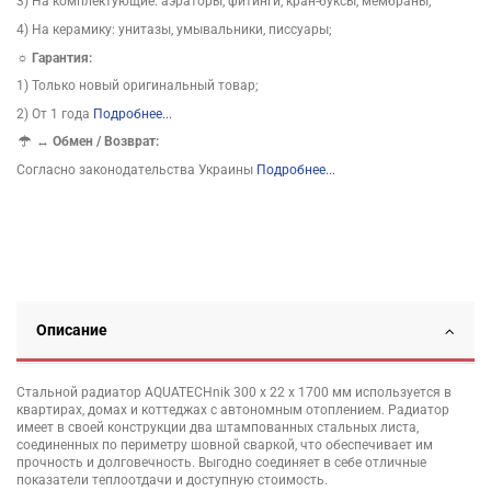
3) На комплектующие: аэраторы, фитинги, кран-буксы, мембраны;
4) На керамику: унитазы, умывальники, писсуары;
☼ Гарантия:
1) Только новый оригинальный товар;
2) От 1 года
Подробнее...
↔
Обмен / Возврат:
Согласно законодательства Украины
Подробнее...
Описание
Стальной радиатор AQUATECHnik 300 x 22 x 1700 мм используется в
квартирах, домах и коттеджах с автономным отоплением. Радиатор
имеет в своей конструкции два штампованных стальных листа,
соединенных по периметру шовной сваркой, что обеспечивает им
прочность и долговечность. Выгодно соединяет в себе отличные
показатели теплоотдачи и доступную стоимость.