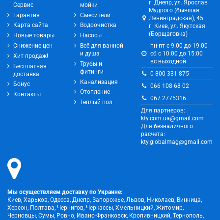
г. Днепр, ул. Ярослав
Сервис
мойки
Мудрого (бывшая
Гарантия
Смесители
Ленинградская), 45
Карта сайта
Водоочистка
г. Киев, ул. Якутская
(Борщаговка)
Новые товары
Насосы
Снижение цен
Всё для ванной
пн-пт с 9:00 до 19:00
и душа
сб с 10:00 до 15:00
Хит продаж!
вс выходной
Трубы и
Бесплатная
фитинги
0 800 331 875
доставка
Канализация
Бонус
066 108 68 02
Отопление
Контакты
067 2775316
Теплый пол
Для партнеров:
kty.com.ua@gmail.com
Для безналичного
расчета:
kty.globalmag@gmail.com
Мы осуществляем доставку по Украине:
Киев, Харьков, Одесса, Днепр, Запорожье, Львов, Николаев, Винница,
Херсон, Полтава, Чернигов, Черкассы, Хмельницкий, Житомир,
Черновцы, Сумы, Ровно, Ивано-Франковск, Кропивницкий, Тернополь,