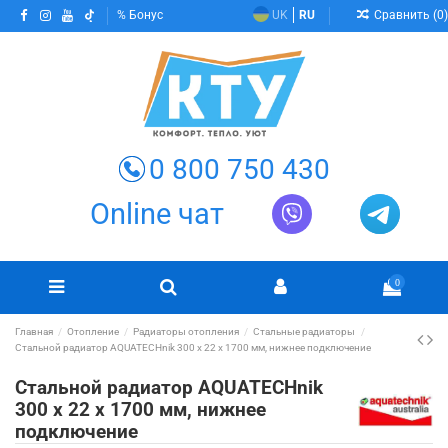
Сравнить (
0
)
Бонус
UK
RU
0 800 750 430
Online чат
0
Главная
Отопление
Радиаторы отопления
Стальные радиаторы
Стальной радиатор AQUATECHnik 300 х 22 x 1700 мм, нижнее подключение
Стальной радиатор AQUATECHnik
300 х 22 x 1700 мм, нижнее
подключение