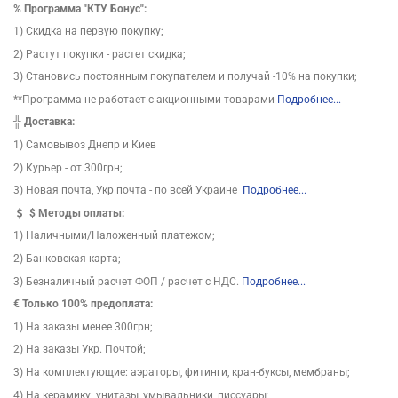
%
Программа "КТУ Бонус":
1) Скидка на первую покупку;
2) Растут покупки - растет скидка;
3) Становись постоянным покупателем и получай -10% на покупки;
**Программа не работает с акционными товарами
Подробнее...
╬
Доставка:
1) Самовывоз Днепр и Киев
2) Курьер - от 300грн;
3) Новая почта, Укр почта - по всей Украине
Подробнее...
$
Методы оплаты:
1) Наличными/Наложенный платежом;
2) Банковская карта;
3) Безналичный расчет ФОП / расчет с НДС.
Подробнее...
€ Только 100% предоплата:
1) На заказы менее 300грн;
2) На заказы Укр. Почтой;
3) На комплектующие: аэраторы, фитинги, кран-буксы, мембраны;
4) На керамику: унитазы, умывальники, писсуары;