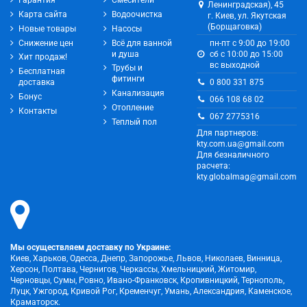
Гарантия
Смесители
Ленинградская), 45
Карта сайта
Водоочистка
г. Киев, ул. Якутская
(Борщаговка)
Новые товары
Насосы
Снижение цен
Всё для ванной
пн-пт с 9:00 до 19:00
и душа
сб с 10:00 до 15:00
Хит продаж!
вс выходной
Трубы и
Бесплатная
фитинги
0 800 331 875
доставка
Канализация
Бонус
066 108 68 02
Отопление
Контакты
067 2775316
Теплый пол
Для партнеров:
kty.com.ua@gmail.com
Для безналичного
расчета:
kty.globalmag@gmail.com
Мы осуществляем доставку по Украине:
Киев, Харьков, Одесса, Днепр, Запорожье, Львов, Николаев, Винница,
Херсон, Полтава, Чернигов, Черкассы, Хмельницкий, Житомир,
Черновцы, Сумы, Ровно, Ивано-Франковск, Кропивницкий, Тернополь,
Луцк, Ужгород, Кривой Рог, Кременчуг, Умань, Александрия, Каменское,
Краматорск.