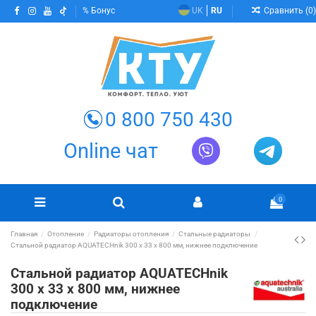
Сравнить (
0
)
Бонус
UK
RU
0 800 750 430
Online чат
0
Главная
Отопление
Радиаторы отопления
Стальные радиаторы
Стальной радиатор AQUATECHnik 300 х 33 x 800 мм, нижнее подключение
Стальной радиатор AQUATECHnik
300 х 33 x 800 мм, нижнее
подключение