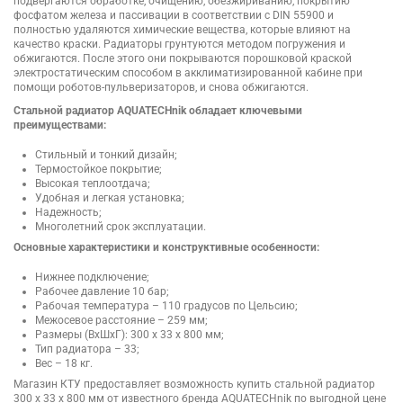
подвергаются обработке, очищению, обезжириванию, покрытию
фосфатом железа и пассивации в соответствии с DIN 55900 и
полностью удаляются химические вещества, которые влияют на
качество краски. Радиаторы грунтуются методом погружения и
обжигаются. После этого они покрываются порошковой краской
электростатическим способом в акклиматизированной кабине при
помощи роботов-пульверизаторов, и снова обжигаются.
Стальной радиатор AQUATECHnik обладает ключевыми
преимуществами:
Стильный и тонкий дизайн;
Термостойкое покрытие;
Высокая теплоотдача;
Удобная и легкая установка;
Надежность;
Многолетний срок эксплуатации.
Основные характеристики и конструктивные особенности:
Нижнее подключение;
Рабочее давление 10 бар;
Рабочая температура – 110 градусов по Цельсию;
Межосевое расстояние – 259 мм;
Размеры (ВхШхГ): 300 x 33 x 800 мм;
Тип радиатора – 33;
Вес – 18 кг.
Магазин КТУ предоставляет возможность купить стальной радиатор
300 x 33 x 800 мм от известного бренда AQUATECHnik по выгодной цене