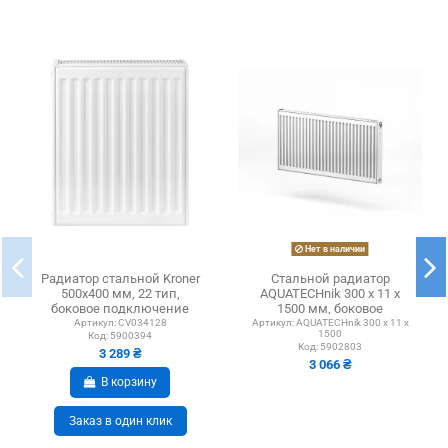
Нет в наличии
Радиатор стальной Kroner
Стальной радиатор
500х400 мм, 22 тип,
AQUATECHnik 300 х 11 x
боковое подключение
1500 мм, боковое
подключение
Артикул:
CV034128
Артикул:
AQUATECHnik 300 х 11 x
1500
Код:
5900394
Код:
5902803
3 289 ₴
3 066 ₴
В корзину
Заказ в один клик