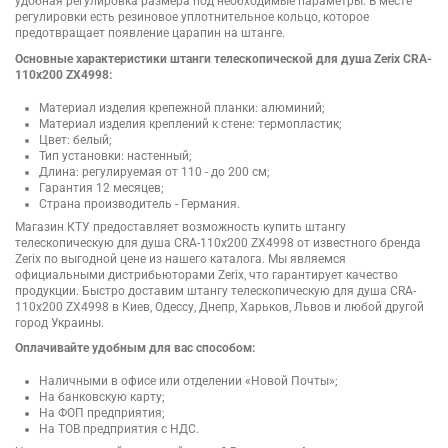
удобная регулировка размера под необходимые параметры. В месте
регулировки есть резиновое уплотнительное кольцо, которое
предотвращает появление царапин на штанге.
Основные характеристики штанги телескопической для душа Zerix CRA-
110x200 ZX4998:
Материал изделия крепежной планки: алюминий;
Материал изделия креплений к стене: термопластик;
Цвет: белый;
Тип установки: настенный;
Длина: регулируемая от 110 - до 200 см;
Гарантия 12 месяцев;
Страна производитель - Германия.
Магазин КТУ предоставляет возможность купить штангу
телескопическую для душа CRA-110x200 ZX4998 от известного бренда
Zerix по выгодной цене из нашего каталога. Мы являемся
официальными дистрибьюторами Zerix, что гарантирует качество
продукции. Быстро доставим штангу телескопическую для душа CRA-
110x200 ZX4998 в Киев, Одессу, Днепр, Харьков, Львов и любой другой
город Украины.
Оплачивайте удобным для вас способом:
Наличными в офисе или отделении «Новой Почты»;
На банковскую карту;
На ФОП предприятия;
На ТОВ предприятия с НДС.