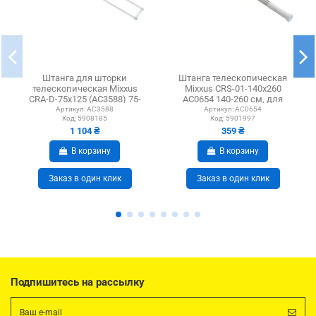
Штанга для шторки
Штанга телескопическая
телескопическая Mixxus
Mixxus CRS-01-140x260
CRA-D-75x125 (AC3588) 75-
AC0654 140-260 см, для
125 см, с держателем...
шторки, нержавеющая...
Артикул:
AC3588
Артикул:
AC0654
Код:
5908185
Код:
5901997
1 104 ₴
359 ₴
В корзину
В корзину
Заказ в один клик
Заказ в один клик
Подпишитесь на рассылку