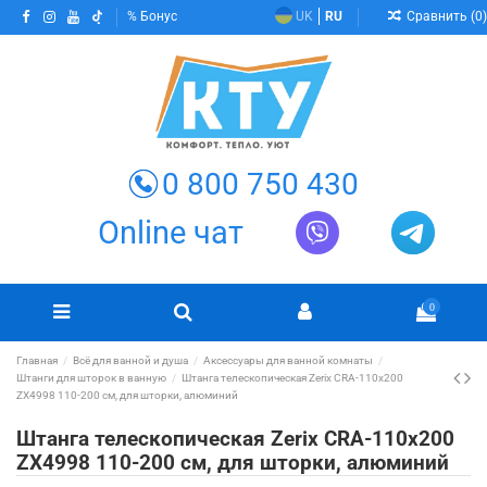
Сравнить (
0
)
Бонус
UK
RU
0 800 750 430
Online чат
0
Главная
Всё для ванной и душа
Аксессуары для ванной комнаты
Штанги для шторок в ванную
Штанга телескопическая Zerix CRA-110x200
ZX4998 110-200 см, для шторки, алюминий
Штанга телескопическая Zerix CRA-110x200
ZX4998 110-200 см, для шторки, алюминий