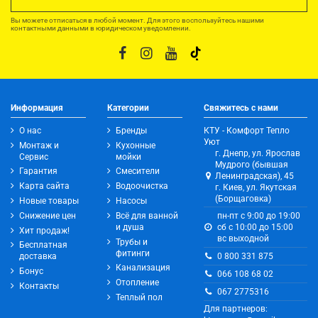
Вы можете отписаться в любой момент. Для этого воспользуйтесь нашими
контактными данными в юридическом уведомлении.
Информация
Категории
Свяжитесь с нами
О нас
Бренды
КТУ - Комфорт Тепло
Уют
Монтаж и
Кухонные
г. Днепр, ул. Ярослав
Сервис
мойки
Мудрого (бывшая
Гарантия
Смесители
Ленинградская), 45
Карта сайта
Водоочистка
г. Киев, ул. Якутская
(Борщаговка)
Новые товары
Насосы
Снижение цен
Всё для ванной
пн-пт с 9:00 до 19:00
и душа
сб с 10:00 до 15:00
Хит продаж!
вс выходной
Трубы и
Бесплатная
фитинги
0 800 331 875
доставка
Канализация
Бонус
066 108 68 02
Отопление
Контакты
067 2775316
Теплый пол
Для партнеров: