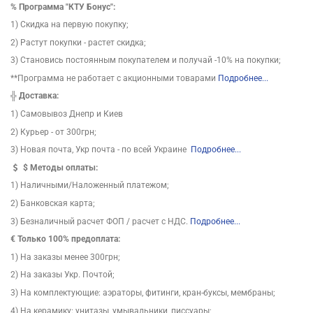
%
Программа "КТУ Бонус":
1) Скидка на первую покупку;
2) Растут покупки - растет скидка;
3) Становись постоянным покупателем и получай -10% на покупки;
**Программа не работает с акционными товарами
Подробнее...
╬
Доставка:
1) Самовывоз Днепр и Киев
2) Курьер - от 300грн;
3) Новая почта, Укр почта - по всей Украине
Подробнее...
$
Методы оплаты:
1) Наличными/Наложенный платежом;
2) Банковская карта;
3) Безналичный расчет ФОП / расчет с НДС.
Подробнее...
€ Только 100% предоплата:
1) На заказы менее 300грн;
2) На заказы Укр. Почтой;
3) На комплектующие: аэраторы, фитинги, кран-буксы, мембраны;
4) На керамику: унитазы, умывальники, писсуары;