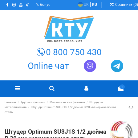
Сравнить (
0
)
Бонус
UK
RU
0 800 750 430
Online чат
0
Главная
Трубы и фитинги
Металлические фитинги
Штуцеры
металлические
Штуцер Optimum SU3J1S 1/2 дюйма В 20 мм нержавеющая
сталь
Штуцер Optimum SU3J1S 1/2 дюйма