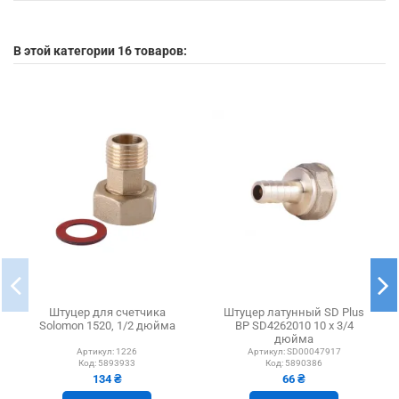
В этой категории 16 товаров:
Штуцер для счетчика
Штуцер латунный SD Plus
Solomon 1520, 1/2 дюйма
ВР SD4262010 10 х 3/4
дюйма
Артикул:
1226
Артикул:
SD00047917
Код:
5893933
Код:
5890386
134 ₴
66 ₴