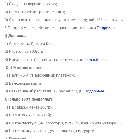
1) Скидка на первую покупку;
2) Растут покупки - растет скидка;
3) Становись постоянным покупателем и получай -10% на покупки;
**Программа не работает с акционными товарами
Подробнее...
╬
Доставка:
1) Самовывоз Днепр и Киев
2) Курьер - от 300грн;
3) Новая почта, Укр почта - по всей Украине
Подробнее...
$
Методы оплаты:
1) Наличными/Наложенный платежом;
2) Банковская карта;
3) Безналичный расчет ФОП / расчет с НДС.
Подробнее...
€ Только 100% предоплата:
1) На заказы менее 300грн;
2) На заказы Укр. Почтой;
3) На комплектующие: аэраторы, фитинги, кран-буксы, мембраны;
4) На керамику: унитазы, умывальники, писсуары;