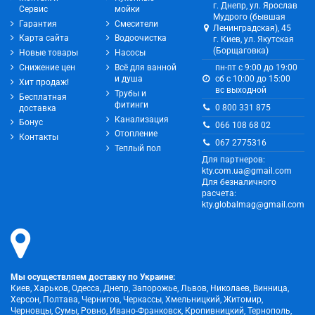
г. Днепр, ул. Ярослав
Сервис
мойки
Мудрого (бывшая
Гарантия
Смесители
Ленинградская), 45
Карта сайта
Водоочистка
г. Киев, ул. Якутская
(Борщаговка)
Новые товары
Насосы
Снижение цен
Всё для ванной
пн-пт с 9:00 до 19:00
и душа
сб с 10:00 до 15:00
Хит продаж!
вс выходной
Трубы и
Бесплатная
фитинги
0 800 331 875
доставка
Канализация
Бонус
066 108 68 02
Отопление
Контакты
067 2775316
Теплый пол
Для партнеров:
kty.com.ua@gmail.com
Для безналичного
расчета:
kty.globalmag@gmail.com
Мы осуществляем доставку по Украине:
Киев, Харьков, Одесса, Днепр, Запорожье, Львов, Николаев, Винница,
Херсон, Полтава, Чернигов, Черкассы, Хмельницкий, Житомир,
Черновцы, Сумы, Ровно, Ивано-Франковск, Кропивницкий, Тернополь,