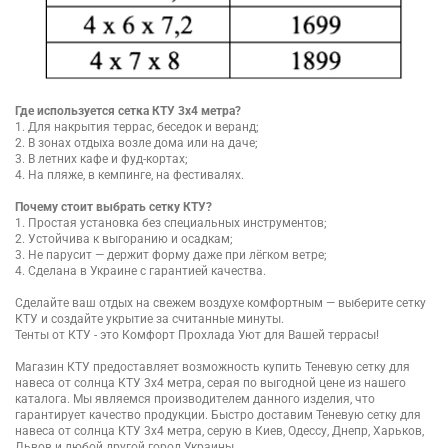
Где используется сетка КТУ 3х4 метра?
1. Для накрытия террас, беседок и веранд;
2. В зонах отдыха возле дома или на даче;
3. В летних кафе и фуд-кортах;
4. На пляже, в кемпинге, на фестивалях.
Почему стоит выбрать сетку КТУ?
1. Простая установка без специальных инструментов;
2. Устойчива к выгоранию и осадкам;
3. Не парусит — держит форму даже при лёгком ветре;
4. Сделана в Украине с гарантией качества.
Сделайте ваш отдых на свежем воздухе комфортным — выберите сетку
КТУ и создайте укрытие за считанные минуты.
Тенты от КТУ - это Комфорт Прохлада Уют для Вашей террасы!
Магазин КТУ предоставляет возможность купить Теневую сетку для
навеса от солнца КТУ 3х4 метра, серая по выгодной цене из нашего
каталога. Мы являемся производителем данного изделия, что
гарантирует качество продукции. Быстро доставим Теневую сетку для
навеса от солнца КТУ 3х4 метра, серую в Киев, Одессу, Днепр, Харьков,
Львов и любой другой город Украины.