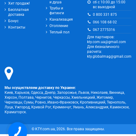
и душа
сб с 10:00 до 15:00
Хит продаж!
вс выходной
Трубы и
Бесплатная
фитинги
0 800 331 875
доставка
Канализация
Бонус
066 108 68 02
Отопление
Контакты
067 2775316
Теплый пол
Для партнеров:
kty.com.ua@gmail.com
Для безналичного
расчета:
kty.globalmag@gmail.com
Мы осуществляем доставку по Украине:
Киев, Харьков, Одесса, Днепр, Запорожье, Львов, Николаев, Винница,
Херсон, Полтава, Чернигов, Черкассы, Хмельницкий, Житомир,
Черновцы, Сумы, Ровно, Ивано-Франковск, Кропивницкий, Тернополь,
Луцк, Ужгород, Кривой Рог, Кременчуг, Умань, Александрия, Каменское,
Краматорск.
© KTY.com.ua, 2026. Все права защищены.
КНОПКА
ЗВ'ЯЗКУ