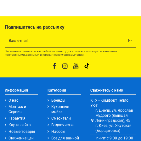
Подпишитесь на рассылку
Вы можете отписаться в любой момент. Для этого воспользуйтесь нашими
контактными данными в юридическом уведомлении.
Информация
Категории
Свяжитесь с нами
О нас
Бренды
КТУ - Комфорт Тепло
Уют
Монтаж и
Кухонные
г. Днепр, ул. Ярослав
Сервис
мойки
Мудрого (бывшая
Гарантия
Смесители
Ленинградская), 45
Карта сайта
Водоочистка
г. Киев, ул. Якутская
(Борщаговка)
Новые товары
Насосы
Снижение цен
Всё для ванной
пн-пт с 9:00 до 19:00