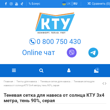
Сравнить (
0
)
Бонус
UK
RU
0 800 750 430
Online чат
0
Главная
Тенты для навеса
Теневые сетки для навеса
Теневая сетка для
навеса от солнца КТУ 3х4 метра, тень 90%, серая
Теневая сетка для навеса от солнца КТУ 3х4
метра, тень 90%, серая