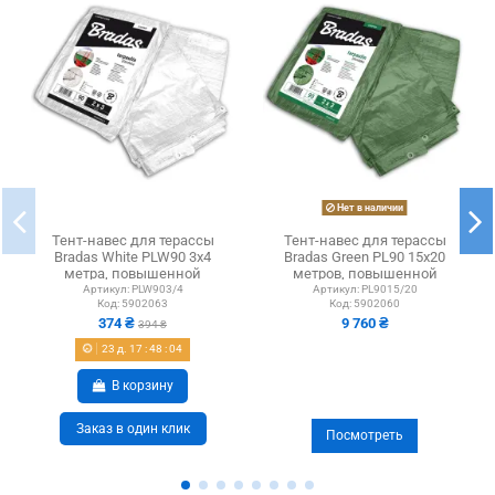
Нет в наличии
Тент-навес для терассы
Тент-навес для терассы
Bradas White PLW90 3х4
Bradas Green PL90 15х20
метра, повышенной
метров, повышенной
плотности,...
плотности,...
Артикул:
PLW903/4
Артикул:
PL9015/20
Код:
5902063
Код:
5902060
374 ₴
9 760 ₴
394 ₴
23
д.
17
:
48
:
04
В корзину
Заказ в один клик
Посмотреть