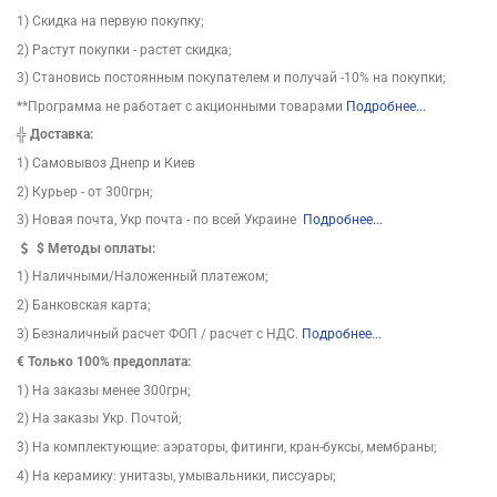
1) Скидка на первую покупку;
2) Растут покупки - растет скидка;
3) Становись постоянным покупателем и получай -10% на покупки;
**Программа не работает с акционными товарами
Подробнее...
╬
Доставка:
1) Самовывоз Днепр и Киев
2) Курьер - от 300грн;
3) Новая почта, Укр почта - по всей Украине
Подробнее...
$
Методы оплаты:
1) Наличными/Наложенный платежом;
2) Банковская карта;
3) Безналичный расчет ФОП / расчет с НДС.
Подробнее...
€ Только 100% предоплата:
1) На заказы менее 300грн;
2) На заказы Укр. Почтой;
3) На комплектующие: аэраторы, фитинги, кран-буксы, мембраны;
4) На керамику: унитазы, умывальники, писсуары;