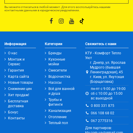
Вы можете отписаться в любой момент. Для этого воспользуйтесь нашими
контактными данными в юридическом уведомлении.
Информация
Категории
Свяжитесь с нами
О нас
Бренды
КТУ - Комфорт Тепло
Уют
Монтаж и
Кухонные
г. Днепр, ул. Ярослав
Сервис
мойки
Мудрого (бывшая
Гарантия
Смесители
Ленинградская), 45
Карта сайта
Водоочистка
г. Киев, ул. Якутская
(Борщаговка)
Новые товары
Насосы
Снижение цен
Всё для ванной
пн-пт с 9:00 до 19:00
и душа
сб с 10:00 до 15:00
Хит продаж!
вс выходной
Трубы и
Бесплатная
фитинги
0 800 331 875
доставка
Канализация
Бонус
066 108 68 02
Отопление
Контакты
067 2775316
Теплый пол
Для партнеров:
kty.com.ua@gmail.com