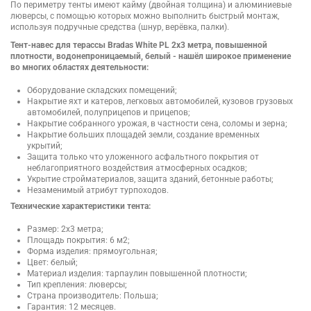
По периметру тенты имеют кайму (двойная толщина) и алюминиевые
люверсы, с помощью которых можно выполнить быстрый монтаж,
используя подручные средства (шнур, верёвка, палки).
Тент-навес для терассы Bradas White PL 2х3 метра, повышенной
плотности, водонепроницаемый, белый - нашёл широкое применение
во многих областях деятельности:
Оборудование складских помещений;
Накрытие яхт и катеров, легковых автомобилей, кузовов грузовых
автомобилей, полуприцепов и прицепов;
Накрытие собранного урожая, в частности сена, соломы и зерна;
Накрытие больших площадей земли, создание временных
укрытий;
Защита только что уложенного асфальтного покрытия от
неблагоприятного воздействия атмосферных осадков;
Укрытие стройматериалов, защита зданий, бетонные работы;
Незаменимый атрибут турпоходов.
Технические характеристики тента:
Размер: 2х3 метра;
Площадь покрытия: 6 м2;
Форма изделия: прямоугольная;
Цвет: белый;
Материал изделия: тарпаулин повышенной плотности;
Тип крепления: люверсы;
Страна производитель: Польша;
Гарантия: 12 месяцев.