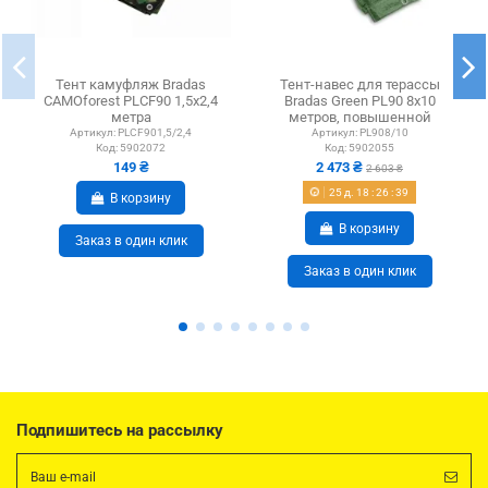
Тент камуфляж Bradas
Тент-навес для терассы
CAMOforest PLCF90 1,5х2,4
Bradas Green PL90 8х10
метра
метров, повышенной
водонепроницаемый
плотности,...
Артикул:
PLCF901,5/2,4
Артикул:
PL908/10
Код:
5902072
Код:
5902055
149 ₴
2 473 ₴
2 603 ₴
25
д.
18
:
26
:
39
В корзину
В корзину
Заказ в один клик
Заказ в один клик
Подпишитесь на рассылку