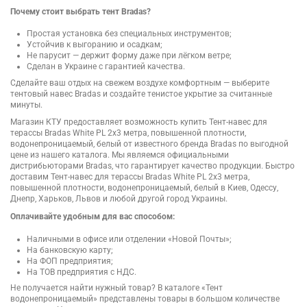
Почему стоит выбрать тент Bradas?
Простая установка без специальных инструментов;
Устойчив к выгоранию и осадкам;
Не парусит — держит форму даже при лёгком ветре;
Сделан в Украине с гарантией качества.
Сделайте ваш отдых на свежем воздухе комфортным — выберите
тентовый навес Bradas и создайте тенистое укрытие за считанные
минуты.
Магазин КТУ предоставляет возможность купить Тент-навес для
терассы Bradas White PL 2х3 метра, повышенной плотности,
водонепроницаемый, белый от известного бренда Bradas по выгодной
цене из нашего каталога. Мы являемся официальными
дистрибьюторами Bradas, что гарантирует качество продукции. Быстро
доставим Тент-навес для терассы Bradas White PL 2х3 метра,
повышенной плотности, водонепроницаемый, белый в Киев, Одессу,
Днепр, Харьков, Львов и любой другой город Украины.
Оплачивайте удобным для вас способом:
Наличными в офисе или отделении «Новой Почты»;
На банковскую карту;
На ФОП предприятия;
На ТОВ предприятия с НДС.
Не получается найти нужный товар? В каталоге «Тент
водонепроницаемый» представлены товары в большом количестве