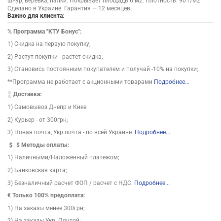
шнур, верёвка, палки. Покрывает площадь 6 м2. Плотность: 90 г/м2.
Сделано в Украине. Гарантия — 12 месяцев.
Важно для клиента:
%
Программа "КТУ Бонус":
1) Скидка на первую покупку;
2) Растут покупки - растет скидка;
3) Становись постоянным покупателем и получай -10% на покупки;
**Программа не работает с акционными товарами
Подробнее...
╬
Доставка:
1) Самовывоз Днепр и Киев
2) Курьер - от 300грн;
3) Новая почта, Укр почта - по всей Украине
Подробнее...
$
Методы оплаты:
1) Наличными/Наложенный платежом;
2) Банковская карта;
3) Безналичный расчет ФОП / расчет с НДС.
Подробнее...
€ Только 100% предоплата:
1) На заказы менее 300грн;
2) На заказы Укр. Почтой;