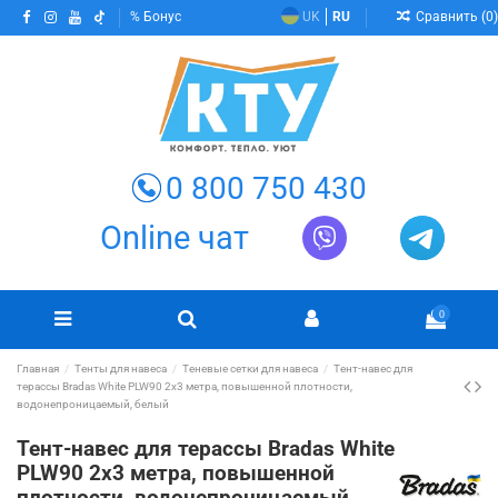
Сравнить (
0
)
Бонус
UK
RU
0 800 750 430
Online чат
0
Главная
Тенты для навеса
Теневые сетки для навеса
Тент-навес для
терассы Bradas White PLW90 2х3 метра, повышенной плотности,
водонепроницаемый, белый
Тент-навес для терассы Bradas White
PLW90 2х3 метра, повышенной