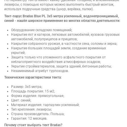
люверсы, с помощью которых можно выполнить быстрый монтаж,
используя подручные средства (шнур, верёвка, палки).
Тент-парус Bradas Blue PL 3х5 метра усиленный, водонепроницаемый,
синий - нашёл широкое применение во многих областях деятельности:
Оборудование складских помещений;
Накрытие яхт и катеров, легковых автомобилей, кузовов грузовых
автомобилей, полуприцепов и прицепов;
Накрытие собранного урожая, в частности сена, соломы и зерна;
Накрытие больших площадей земли, создание временных
укрытий;
Защита только что уложенного асфальтного покрытия от
неблагоприятного воздействия атмосферных осадков;
Укрытие стройматериалов, защита зданий, бетонные работы;
Незаменимый атрибут турпоходов.
Технические характеристики тента:
Размер: 3х5 метра;
Площадь покрытия: 15 м2;
Форма изделия: прямоугольная;
Цвет: синий;
Материал изделия: тарпаулин усиленный;
Тип крепления: люверсы;
Страна производитель: Польша;
Гарантия: 12 месяцев.
Почему стоит выбрать тент Bradas?