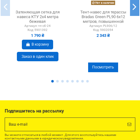
Нет в наличии
Затеняющая сетка для
Тент-навес для терассы
навеса КТУ 2х4 метра
Bradas Green PL90 6х12
бежевая
метров, повышенной
плотности,...
Артикул:
тп-сб-24
Артикул:
PL906/12
Код:
5901392
Код:
5902054
1 790 ₴
2 343 ₴
В корзину
Заказ в один клик
Посмотреть
Подпишитесь на рассылку
Вы можете отписаться в любой момент. Для этого воспользуйтесь нашими
контактными данными в юридическом уведомлении.