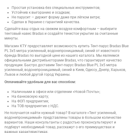
Простая установка без специальных инструментов;
Устойчив к выгоранию и осадкам;
Не парусит — держит форму даже при лёгком ветре;
Сделан в Украине с гарантией качества.
Сделайте ваш отдых на свежем воздухе комфортным — выберите
тентовый навес Bradas и создайте тенистое укрытие за считанные
минуты.
Магазин КТУ предоставляет возможность купить Тент-парус Bradas Blue
PL 3х5 метра усиленный, водонепроницаемый, синий от известного
бренда Bradas по выгодной цене из нашего каталога. Мы являемся
официальными дистрибьюторами Bradas, что гарантирует качество
продукции. Быстро доставим Тент-парус Bradas Blue PL 3х5 метра
усиленный, водонепроницаемый, синий в Киев, Одессу, Днепр, Харьков,
Львов и любой другой город Украины.
Оплачивайте удобным для вас способом:
Наличными в офисе или отделении «Новой Почты»;
На банковскую карту;
На ФОП предприятия;
На ТОВ предприятия с НДС.
Не получается найти нужный товар? В каталоге «Тент усиленный,
водонепроницаемый» представлены товары в большом количестве
вариантов. Наши консультанты с радостью проконсультируют и
подберут необходимый товар, расскажут о его преимуществах и
важных характеристиках.