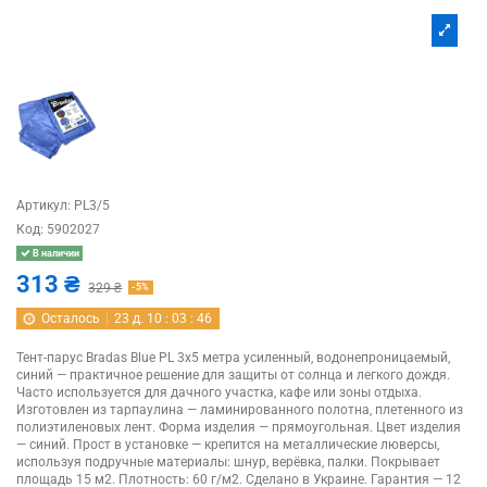
Артикул:
PL3/5
Код:
5902027
В наличии
313 ₴
329 ₴
-5%
Осталось
23
д.
10
:
03
:
45
Тент-парус Bradas Blue PL 3х5 метра усиленный, водонепроницаемый,
синий — практичное решение для защиты от солнца и легкого дождя.
Часто используется для дачного участка, кафе или зоны отдыха.
Изготовлен из тарпаулина — ламинированного полотна, плетенного из
полиэтиленовых лент. Форма изделия — прямоугольная. Цвет изделия
— синий. Прост в установке — крепится на металлические люверсы,
используя подручные материалы: шнур, верёвка, палки. Покрывает
площадь 15 м2. Плотность: 60 г/м2. Сделано в Украине. Гарантия — 12