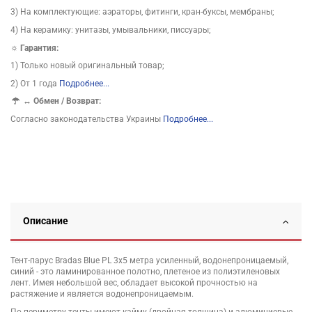
3) На комплектующие: аэраторы, фитинги, кран-буксы, мембраны;
4) На керамику: унитазы, умывальники, писсуары;
☼ Гарантия:
1) Только новый оригинальный товар;
2) От 1 года
Подробнее...
↔
Обмен / Возврат:
Согласно законодательства Украины
Подробнее...
Описание
Тент-парус Bradas Blue PL 3х5 метра усиленный, водонепроницаемый,
синий - это ламинированное полотно, плетеное из полиэтиленовых
лент. Имея небольшой вес, обладает высокой прочностью на
растяжение и является водонепроницаемым.
По периметру тенты имеют кайму (двойная толщина) и алюминиевые