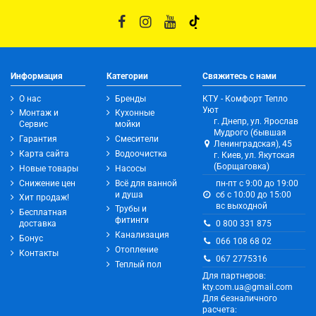
Информация
Категории
Свяжитесь с нами
О нас
Бренды
КТУ - Комфорт Тепло
Уют
Монтаж и
Кухонные
г. Днепр, ул. Ярослав
Сервис
мойки
Мудрого (бывшая
Гарантия
Смесители
Ленинградская), 45
Карта сайта
Водоочистка
г. Киев, ул. Якутская
(Борщаговка)
Новые товары
Насосы
Снижение цен
Всё для ванной
пн-пт с 9:00 до 19:00
и душа
сб с 10:00 до 15:00
Хит продаж!
вс выходной
Трубы и
Бесплатная
фитинги
0 800 331 875
доставка
Канализация
Бонус
066 108 68 02
Отопление
Контакты
067 2775316
Теплый пол
Для партнеров:
kty.com.ua@gmail.com
Для безналичного
расчета: