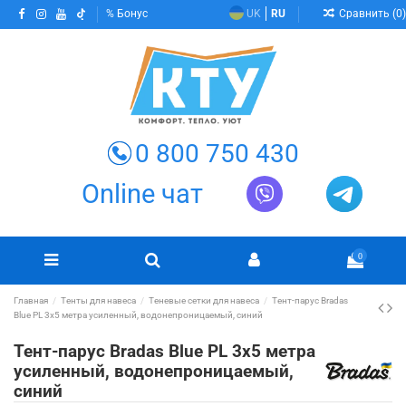
Сравнить (
0
)
Бонус
UK
RU
0 800 750 430
Online чат
0
Главная
Тенты для навеса
Теневые сетки для навеса
Тент-парус Bradas
Blue PL 3х5 метра усиленный, водонепроницаемый, синий
Тент-парус Bradas Blue PL 3х5 метра
усиленный, водонепроницаемый,
синий