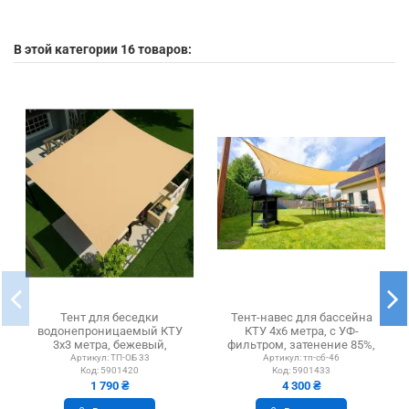
В этой категории 16 товаров:
Тент для беседки
Тент-навес для бассейна
водонепроницаемый КТУ
КТУ 4х6 метра, с УФ-
3х3 метра, бежевый,
фильтром, затенение 85%,
оксфорд
бежевый, оксфорд
Артикул:
ТП-ОБ 33
Артикул:
тп-сб-46
Код:
5901420
Код:
5901433
1 790 ₴
4 300 ₴