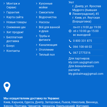
Уют
Монтаж и
Кухонные
г. Днепр, ул. Ярослав
Сервис
мойки
Мудрого (бывшая
Гарантия
Смесители
Ленинградская), 45
Карта сайта
Водоочистка
г. Киев, ул. Якутская
(Борщаговка)
Новые товары
Насосы
Снижение цен
Всё для ванной
пн-пт с 9:00 до 19:00
и душа
сб с 10:00 до 15:00
Хит продаж!
вс выходной
Трубы и
Бесплатная
фитинги
0 800 331 875
доставка
Канализация
Бонус
066 108 68 02
Отопление
Контакты
067 2775316
Теплый пол
Для партнеров:
kty.com.ua@gmail.com
Для безналичного
расчета:
kty.globalmag@gmail.com
Мы осуществляем доставку по Украине:
Киев, Харьков, Одесса, Днепр, Запорожье, Львов, Николаев, Винница,
Херсон, Полтава, Чернигов, Черкассы, Хмельницкий, Житомир,