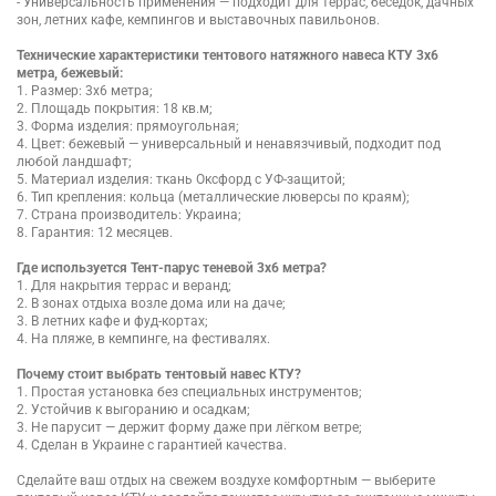
- Универсальность применения — подходит для террас, беседок, дачных
зон, летних кафе, кемпингов и выставочных павильонов.
Технические характеристики тентового натяжного навеса КТУ 3х6
метра, бежевый:
1. Размер: 3х6 метра;
2. Площадь покрытия: 18 кв.м;
3. Форма изделия: прямоугольная;
4. Цвет: бежевый — универсальный и ненавязчивый, подходит под
любой ландшафт;
5. Материал изделия: ткань Оксфорд с УФ-защитой;
6. Тип крепления: кольца (металлические люверсы по краям);
7. Страна производитель: Украина;
8. Гарантия: 12 месяцев.
Где используется Тент-парус теневой 3х6 метра?
1. Для накрытия террас и веранд;
2. В зонах отдыха возле дома или на даче;
3. В летних кафе и фуд-кортах;
4. На пляже, в кемпинге, на фестивалях.
Почему стоит выбрать тентовый навес КТУ?
1. Простая установка без специальных инструментов;
2. Устойчив к выгоранию и осадкам;
3. Не парусит — держит форму даже при лёгком ветре;
4. Сделан в Украине с гарантией качества.
Сделайте ваш отдых на свежем воздухе комфортным — выберите