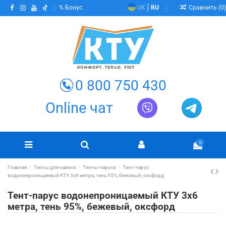
Сравнить (
0
)
Бонус
UK
RU
0 800 750 430
Online чат
0
Главная
Тенты для навеса
Тенты-паруса
Тент-парус
водонепроницаемый КТУ 3х6 метра, тень 95%, бежевый, оксфорд
Тент-парус водонепроницаемый КТУ 3х6
метра, тень 95%, бежевый, оксфорд