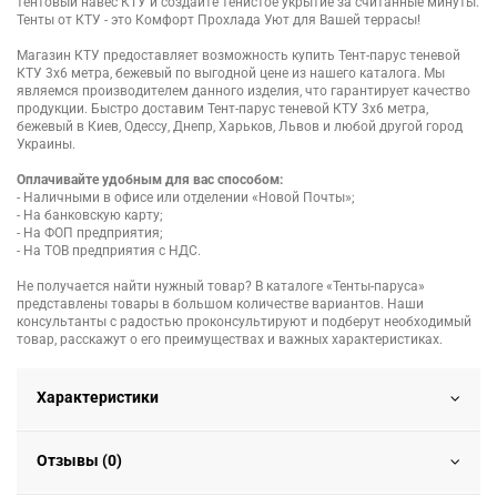
тентовый навес КТУ и создайте тенистое укрытие за считанные минуты.
Тенты от КТУ - это Комфорт Прохлада Уют для Вашей террасы!
Магазин КТУ предоставляет возможность купить Тент-парус теневой
КТУ 3х6 метра, бежевый по выгодной цене из нашего каталога. Мы
являемся производителем данного изделия, что гарантирует качество
продукции. Быстро доставим Тент-парус теневой КТУ 3х6 метра,
бежевый в Киев, Одессу, Днепр, Харьков, Львов и любой другой город
Украины.
Оплачивайте удобным для вас способом:
- Наличными в офисе или отделении «Новой Почты»;
- На банковскую карту;
- На ФОП предприятия;
- На ТОВ предприятия с НДС.
Не получается найти нужный товар? В каталоге «Тенты-паруса»
представлены товары в большом количестве вариантов. Наши
консультанты с радостью проконсультируют и подберут необходимый
товар, расскажут о его преимуществах и важных характеристиках.
Характеристики
Отзывы (0)