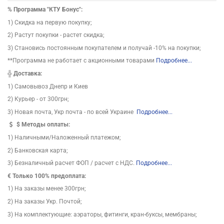
%
Программа "КТУ Бонус":
1) Скидка на первую покупку;
2) Растут покупки - растет скидка;
3) Становись постоянным покупателем и получай -10% на покупки;
**Программа не работает с акционными товарами
Подробнее...
╬
Доставка:
1) Самовывоз Днепр и Киев
2) Курьер - от 300грн;
3) Новая почта, Укр почта - по всей Украине
Подробнее...
$
Методы оплаты:
1) Наличными/Наложенный платежом;
2) Банковская карта;
3) Безналичный расчет ФОП / расчет с НДС.
Подробнее...
€ Только 100% предоплата:
1) На заказы менее 300грн;
2) На заказы Укр. Почтой;
3) На комплектующие: аэраторы, фитинги, кран-буксы, мембраны;