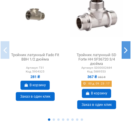
Тройник латунный Fado Fit
Тройник латунный SD
ВВН 1/2 дюйма
Forte НН SF36720 3/4
дюйма
Артикул:
T31
Артикул:
SD00002684
Код:
5904325
Код:
5889553
281 ₴
367 ₴
382 ₴
00
д.
09
:
23
:
16
В корзину
В корзину
Заказ в один клик
Заказ в один клик