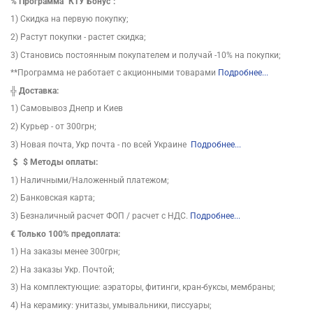
%
Программа "КТУ Бонус":
1) Скидка на первую покупку;
2) Растут покупки - растет скидка;
3) Становись постоянным покупателем и получай -10% на покупки;
**Программа не работает с акционными товарами
Подробнее...
╬
Доставка:
1) Самовывоз Днепр и Киев
2) Курьер - от 300грн;
3) Новая почта, Укр почта - по всей Украине
Подробнее...
$
Методы оплаты:
1) Наличными/Наложенный платежом;
2) Банковская карта;
3) Безналичный расчет ФОП / расчет с НДС.
Подробнее...
€ Только 100% предоплата:
1) На заказы менее 300грн;
2) На заказы Укр. Почтой;
3) На комплектующие: аэраторы, фитинги, кран-буксы, мембраны;
4) На керамику: унитазы, умывальники, писсуары;