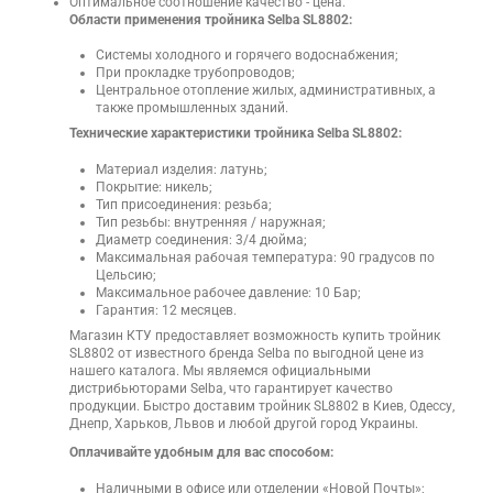
Оптимальное соотношение качество - цена.
Области применения тройника Selba SL8802:
Системы холодного и горячего водоснабжения;
При прокладке трубопроводов;
Центральное отопление жилых, административных, а
также промышленных зданий.
Технические характеристики тройника Selba SL8802:
Материал изделия: латунь;
Покрытие: никель;
Тип присоединения: резьба;
Тип резьбы: внутренняя / наружная;
Диаметр соединения: 3/4 дюйма;
Максимальная рабочая температура: 90 градусов по
Цельсию;
Максимальное рабочее давление: 10 Бар;
Гарантия: 12 месяцев.
Магазин КТУ предоставляет возможность купить тройник
SL8802 от известного бренда Selba по выгодной цене из
нашего каталога. Мы являемся официальными
дистрибьюторами Selba, что гарантирует качество
продукции. Быстро доставим тройник SL8802 в Киев, Одессу,
Днепр, Харьков, Львов и любой другой город Украины.
Оплачивайте удобным для вас способом:
Наличными в офисе или отделении «Новой Почты»;