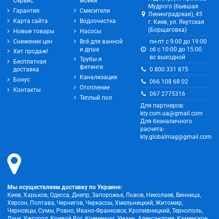
Сервис
мойки
Мудрого (бывшая
Гарантия
Смесители
Ленинградская), 45
Карта сайта
Водоочистка
г. Киев, ул. Якутская
(Борщаговка)
Новые товары
Насосы
Снижение цен
Всё для ванной
пн-пт с 9:00 до 19:00
и душа
сб с 10:00 до 15:00
Хит продаж!
вс выходной
Трубы и
Бесплатная
фитинги
0 800 331 875
доставка
Канализация
Бонус
066 108 68 02
Отопление
Контакты
067 2775316
Теплый пол
Для партнеров:
kty.com.ua@gmail.com
Для безналичного
расчета:
kty.globalmag@gmail.com
Мы осуществляем доставку по Украине:
Киев, Харьков, Одесса, Днепр, Запорожье, Львов, Николаев, Винница,
Херсон, Полтава, Чернигов, Черкассы, Хмельницкий, Житомир,
Черновцы, Сумы, Ровно, Ивано-Франковск, Кропивницкий, Тернополь,
Луцк, Ужгород, Кривой Рог, Кременчуг, Умань, Александрия, Каменское,