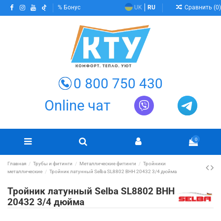
Сравнить (
0
)
Бонус
UK
RU
0 800 750 430
Online чат
0
Главная
Трубы и фитинги
Металлические фитинги
Тройники
металлические
Тройник латунный Selba SL8802 ВНН 20432 3/4 дюйма
Тройник латунный Selba SL8802 ВНН
20432 3/4 дюйма