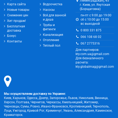
Ленинградская), 45
Карта сайта
Водоочистка
г. Киев, ул. Якутская
(Борщаговка)
Новые товары
Насосы
Снижение цен
Всё для ванной
пн-пт с 9:00 до 19:00
и душа
сб с 10:00 до 15:00
Хит продаж!
вс выходной
Трубы и
Бесплатная
фитинги
0 800 331 875
доставка
Канализация
Бонус
066 108 68 02
Отопление
Контакты
067 2775316
Теплый пол
Для партнеров:
kty.com.ua@gmail.com
Для безналичного
расчета:
kty.globalmag@gmail.com
Мы осуществляем доставку по Украине:
Киев, Харьков, Одесса, Днепр, Запорожье, Львов, Николаев, Винница,
Херсон, Полтава, Чернигов, Черкассы, Хмельницкий, Житомир,
Черновцы, Сумы, Ровно, Ивано-Франковск, Кропивницкий, Тернополь,
Луцк, Ужгород, Кривой Рог, Кременчуг, Умань, Александрия, Каменское,
Краматорск.