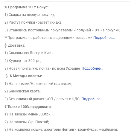
%
Программа "КТУ Бонус":
1) Скидка на первую покупку;
2) Растут покупки - растет скидка;
3) Становись постоянным покупателем и получай -10% на покупки;
**Программа не работает с акционными товарами
Подробнее...
╬
Доставка:
1) Самовывоз Днепр и Киев
2) Курьер - от 300грн;
3) Новая почта, Укр почта - по всей Украине
Подробнее...
$
Методы оплаты:
1) Наличными/Наложенный платежом;
2) Банковская карта;
3) Безналичный расчет ФОП / расчет с НДС.
Подробнее...
€ Только 100% предоплата:
1) На заказы менее 300грн;
2) На заказы Укр. Почтой;
3) На комплектующие: аэраторы, фитинги, кран-буксы, мембраны;