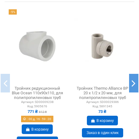
-5%
Тройник редукционный
Тройник Thermo Alliance ВР
Blue Ocean 110х90х110, для
20 х 1/2 х 20 мм, для
полипропиленовых труб
полипропиленовых труб
Артикул:
SD00009238
Артикул:
SD00029386
Код:
5905676
Код:
5891345
771 ₴
73 ₴
812 ₴
00
д.
16
:
59
:
20
В корзину
В корзину
Заказ в один клик