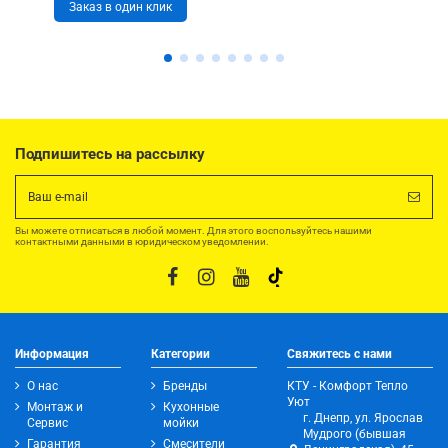
Заказ в один клик
Подпишитесь на рассылку
Вы можете отписаться в любой момент. Для этого воспользуйтесь нашими
контактными данными в юридическом уведомлении.
Информация
Категории
Свяжитесь с нами
О нас
Бренды
КТУ - Комфорт Тепло
Уют
Монтаж и
Кухонные
г. Днепр, ул. Ярослав
Сервис
мойки
Мудрого (бывшая
Гарантия
Смесители