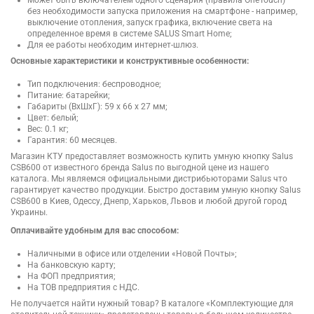
Может быть включателем одного сценария (правила OneTouch)
без необходимости запуска приложения на смартфоне - например,
выключение отопления, запуск графика, включение света на
определенное время в системе SALUS Smart Home;
Для ее работы необходим интернет-шлюз.
Основные характеристики и конструктивные особенности:
Тип подключения: беспроводное;
Питание: батарейки;
Габариты (ВхШхГ): 59 х 66 х 27 мм;
Цвет: белый;
Вес: 0.1 кг;
Гарантия: 60 месяцев.
Магазин КТУ предоставляет возможность купить умную кнопку Salus
CSB600 от известного бренда Salus по выгодной цене из нашего
каталога. Мы являемся официальными дистрибьюторами Salus что
гарантирует качество продукции. Быстро доставим умную кнопку Salus
CSB600 в Киев, Одессу, Днепр, Харьков, Львов и любой другой город
Украины.
Оплачивайте удобным для вас способом:
Наличными в офисе или отделении «Новой Почты»;
На банковскую карту;
На ФОП предприятия;
На ТОВ предприятия с НДС.
Не получается найти нужный товар? В каталоге «Комплектующие для