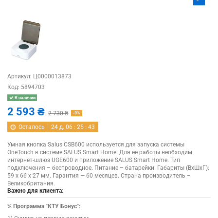
Артикул:
Ц0000013873
Код:
5894703
В наличии
2 593 ₴
2 730 ₴
-5%
Осталось
24
д.
06
:
25
:
43
Умная кнопка Salus CSB600 используется для запуска системы
OneTouch в системе SALUS Smart Home. Для ее работы необходим
интернет-шлюз UGE600 и приложение SALUS Smart Home. Тип
подключения – беспроводное. Питание – батарейки. Габариты (ВхШхГ):
59 х 66 х 27 мм. Гарантия — 60 месяцев. Страна производитель –
Великобритания.
Важно для клиента:
%
Программа "КТУ Бонус":