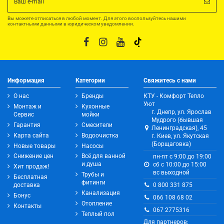
Вы можете отписаться в любой момент. Для этого воспользуйтесь нашими
контактными данными в юридическом уведомлении.
Информация
Категории
Свяжитесь с нами
О нас
Бренды
КТУ - Комфорт Тепло
Уют
Монтаж и
Кухонные
г. Днепр, ул. Ярослав
Сервис
мойки
Мудрого (бывшая
Гарантия
Смесители
Ленинградская), 45
Карта сайта
Водоочистка
г. Киев, ул. Якутская
(Борщаговка)
Новые товары
Насосы
Снижение цен
Всё для ванной
пн-пт с 9:00 до 19:00
и душа
сб с 10:00 до 15:00
Хит продаж!
вс выходной
Трубы и
Бесплатная
фитинги
0 800 331 875
доставка
Канализация
Бонус
066 108 68 02
Отопление
Контакты
067 2775316
Теплый пол
Для партнеров: