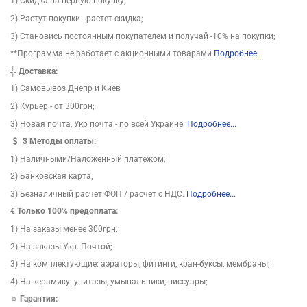
1) Скидка на первую покупку;
2) Растут покупки - растет скидка;
3) Становись постоянным покупателем и получай -10% на покупки;
**Программа не работает с акционными товарами
Подробнее...
╬
Доставка:
1) Самовывоз Днепр и Киев
2) Курьер - от 300грн;
3) Новая почта, Укр почта - по всей Украине
Подробнее...
$
Методы оплаты:
1) Наличными/Наложенный платежом;
2) Банковская карта;
3) Безналичный расчет ФОП / расчет с НДС.
Подробнее...
€ Только 100% предоплата:
1) На заказы менее 300грн;
2) На заказы Укр. Почтой;
3) На комплектующие: аэраторы, фитинги, кран-буксы, мембраны;
4) На керамику: унитазы, умывальники, писсуары;
☼ Гарантия: