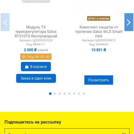
Нет в наличии
Модуль TX
Комплект защиты от
терморегулятора Salus
протечек Salus WLS Smart
RT310TX беспроводной
mini
Артикул:
Ц0000030229
Артикул:
Ц0000024813
Код:
5894711
Код:
5894692
2 505 ₴
15 821 ₴
2 637 ₴
24
д.
06
:
25
:
43
В корзину
Заказ в один клик
Посмотреть
Подпишитесь на рассылку