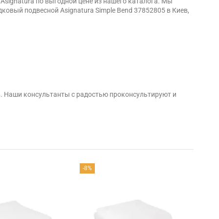
Asignatura по выгодной цене из нашего каталога. Мы
овый подвесной Asignatura Simple Bend 37852805 в Киев,
в. Наши консультанты с радостью проконсультируют и
-8%
-8%