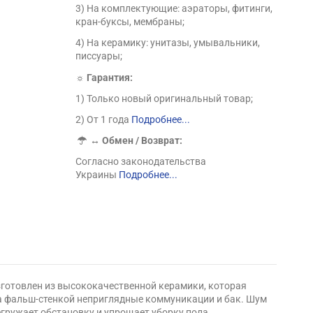
3) На комплектующие: аэраторы, фитинги,
кран-буксы, мембраны;
4) На керамику: унитазы, умывальники,
писсуары;
☼ Гарантия:
1) Только новый оригинальный товар;
2) От 1 года
Подробнее...
↔
Обмен / Возврат:
Согласно законодательства
Украины
Подробнее...
зготовлен из высококачественной керамики, которая
за фальш-стенкой неприглядные коммуникации и бак. Шум
гружает обстановку и упрощает уборку пола.