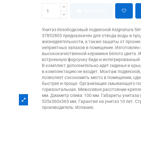
В корзину
Унитаз безободковый подвесной Asignatura Sim
37852805 предназначен для отвода воды и пр
жизнедеятельности, а также защиты от прони
неприятных запахов в помещение. Изготовлен 
высококачественной керамики белого цвета. 
встроенную форсунку биде и интегрированный 
В комплект дополнительно идет сиденье и кры
в комплектацию не входит. Монтаж подвесной,
позволяет сэкономить место в помещении, сде
быстрее и проще. Организация смывающего по
горизонтальная. Межосевое расстояние крепле
мм. Диаметр слива: 100 мм. Габариты унитаза 
535х360х365 мм. Гарантия на унитаз 10 лет. C
производитель: Испания.