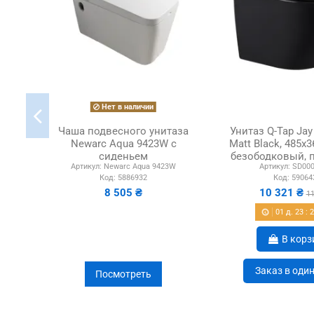
Нет в наличии
Чаша подвесного унитаза
Унитаз Q-Tap Jay 
Newarc Aqua 9423W с
Matt Black, 485х
сиденьем
безободковый, 
Артикул:
Newarc Aqua 9423W
Артикул:
SD000
Код:
5886932
Код:
59064
8 505 ₴
10 321 ₴
11
01
д.
23
:
В корз
Заказ в оди
Посмотреть