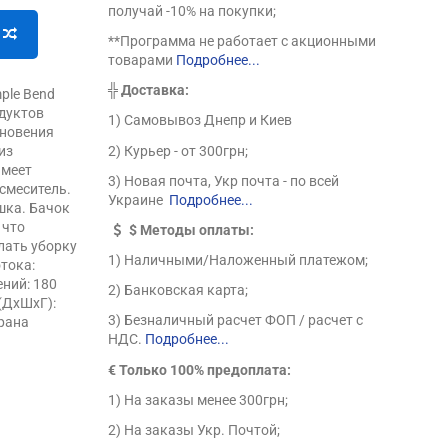
получай -10% на покупки;
**Программа не работает с акционными
товарами
Подробнее...
╬
Доставка:
ple Bend
одуктов
1) Самовывоз Днепр и Киев
кновения
2) Курьер - от 300грн;
из
Имеет
3) Новая почта, Укр почта - по всей
смеситель.
Украине
Подробнее...
шка. Бачок
 что
$
Методы оплаты:
лать уборку
1) Наличными/Наложенный платежом;
тока:
ний: 180
2) Банковская карта;
(ДхШхГ):
3) Безналичный расчет ФОП / расчет с
трана
НДС.
Подробнее...
€ Только 100% предоплата:
1) На заказы менее 300грн;
2) На заказы Укр. Почтой;