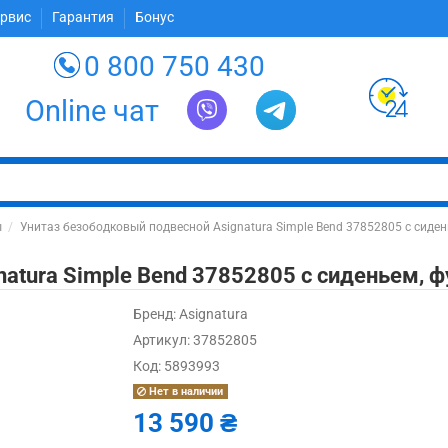
ервис
Гарантия
Бонус
0 800 750 430
Online чат
ы
Унитаз безободковый подвесной Asignatura Simple Bend 37852805 с сиден
atura Simple Bend 37852805 с сиденьем, ф
Бренд:
Asignatura
Артикул:
37852805
Код:
5893993
Нет в наличии
13 590 ₴