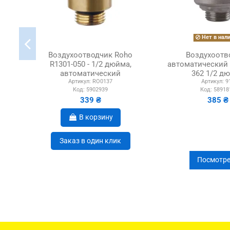
Нет в нал
Воздухоотводчик Roho
Воздухоотв
R1301-050 - 1/2 дюйма,
автоматический 
автоматический
362 1/2 д
Артикул:
RO0137
Артикул:
9
Код:
5902939
Код:
58918
339 ₴
385 ₴
В корзину
Заказ в один клик
Посмотре