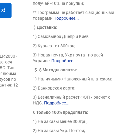
получай -10% на покупки;
**Программа не работает с акционными
товарами
Подробнее...
╬
Доставка:
1) Самовывоз Днепр и Киев
2) Курьер - от 300грн;
3) Новая почта, Укр почта - по всей
P.2030 -
Украине
Подробнее...
шегося
ВС. Тип
$
Методы оплаты:
2 дюйма.
1) Наличными/Наложенный платежом;
дусов по
антия: 12
2) Банковская карта;
3) Безналичный расчет ФОП / расчет с
НДС.
Подробнее...
€ Только 100% предоплата:
1) На заказы менее 300грн;
2) На заказы Укр. Почтой;