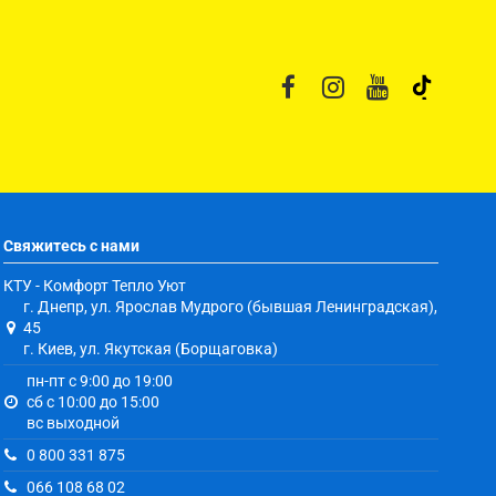
Свяжитесь с нами
КТУ - Комфорт Тепло Уют
г. Днепр, ул. Ярослав Мудрого (бывшая Ленинградская),
45
г. Киев, ул. Якутская (Борщаговка)
пн-пт с 9:00 до 19:00
сб с 10:00 до 15:00
вс выходной
0 800 331 875
066 108 68 02