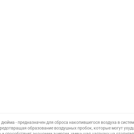
 дюйма - предназначен для сброса накопившегося воздуха в систем
 предотвращая образование воздушных пробок, которые могут ухуд
о и способствует экономии энергии, уменьшая нагрузку на отопите