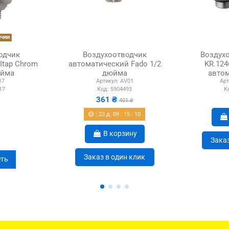
ичии
одчик
Воздухоотводчик
Воздухо
Itap Chrom
автоматический Fado 1/2
KR.124
юйма
дюйма
автом
17
Артикул:
AV01
Арт
к
17
Код:
5904493
К
361 ₴
401 ₴
23
д.
09
:
15
:
10
В корзину
Заказ
Заказ в один клик
ть