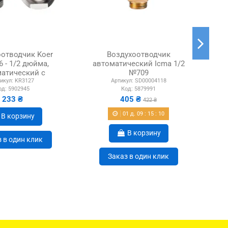
отводчик Koer
Воздухоотводчик
6 - 1/2 дюйма,
автоматический Icma 1/2
ав
атический с
№709
икул:
KR3127
Артикул:
SD00004118
лапаном
од:
5902945
Код:
5879991
233 ₴
405 ₴
422 ₴
01
д.
09
:
15
:
10
В корзину
В корзину
 в один клик
Заказ в один клик