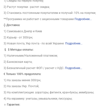
1) Скидка на первую покупку;
2) Растут покупки - растет скидка;
3) Становись постоянным покупателем и получай -10% на покупки;
**Программа не работает с акционными товарами
Подробнее...
╬
Доставка:
1) Самовывоз Днепр и Киев
2) Курьер - от 300грн;
3) Новая почта, Укр почта - по всей Украине
Подробнее...
$
Методы оплаты:
1) Наличными/Наложенный платежом;
2) Банковская карта;
3) Безналичный расчет ФОП / расчет с НДС.
Подробнее...
€ Только 100% предоплата:
1) На заказы менее 300грн;
2) На заказы Укр. Почтой;
3) На комплектующие: аэраторы, фитинги, кран-буксы, мембраны;
4) На керамику: унитазы, умывальники, писсуары;
☼ Гарантия: