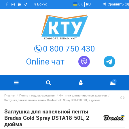
Сравнить (
0
)
Бонус
UK
RU
0 800 750 430
Online чат
0
Главная
Полив и садовые решения
Фитинги для поливочных шлангов
Заглушка для капельной ленты Bradas Gold Spray DSTA18-50L, 2 дюйма
Заглушка для капельной ленты
Bradas Gold Spray DSTA18-50L, 2
дюйма