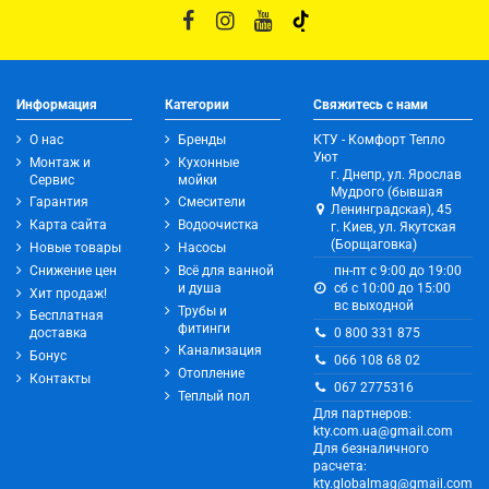
Информация
Категории
Свяжитесь с нами
О нас
Бренды
КТУ - Комфорт Тепло
Уют
Монтаж и
Кухонные
г. Днепр, ул. Ярослав
Сервис
мойки
Мудрого (бывшая
Гарантия
Смесители
Ленинградская), 45
Карта сайта
Водоочистка
г. Киев, ул. Якутская
(Борщаговка)
Новые товары
Насосы
Снижение цен
Всё для ванной
пн-пт с 9:00 до 19:00
и душа
сб с 10:00 до 15:00
Хит продаж!
вс выходной
Трубы и
Бесплатная
фитинги
0 800 331 875
доставка
Канализация
Бонус
066 108 68 02
Отопление
Контакты
067 2775316
Теплый пол
Для партнеров:
kty.com.ua@gmail.com
Для безналичного
расчета:
kty.globalmag@gmail.com