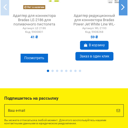
Нет в наличии
Адаптер для коннектора
Адаптер редукционный
Bradas LE-2186 для
для коннектора Bradas
поливочного пистолета
Power Jet White Line WL-
2193 ВР 1 х 3/4 дюйма
Артикул:
LE-2186
Артикул:
WL-2193
Код:
5900801
Код:
5908268
41 ₴
59 ₴
В корзину
Заказ в один клик
Посмотреть
Подпишитесь на рассылку
Вы можете отписаться в любой момент. Для этого воспользуйтесь нашими
контактными данными в юридическом уведомлении.