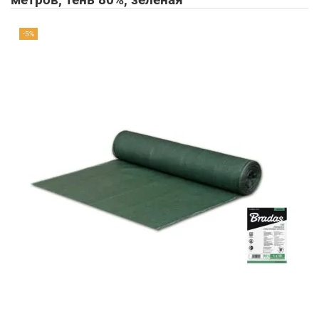
метров, тень 80%, зеленая
-5%