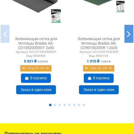
Затеняющая сетка для
Затеняющая сетка для
теплицы Bradas AS-
теплицы Bradas AS-
CO13520050GY 2х50
CO9015025GR 1.2х25
метров, тень 90%, серая
метров, тень 80%, зеленая
Артикул:
AS-CO13520050GY
Артикул:
AS-CO9015025GR
Код:
5908408
Код:
5902163
5 021 ₴
1 315 ₴
5 399 ₴
1 384 ₴
23
д.
03
:
26
:
47
23
д.
03
:
26
:
47
В корзину
В корзину
Заказ в один клик
Заказ в один клик
Подпишитесь на рассылку