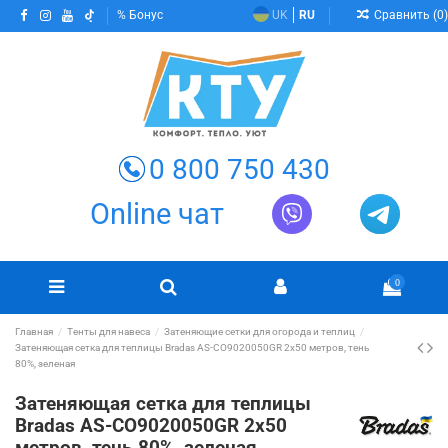
Сравнить (
0
)
Бонус
UK
RU
0 800 750 430
Online чат
0
Главная
Тенты для навеса
Затеняющие сетки для огорода и теплиц
Затеняющая сетка для теплицы Bradas AS-CO9020050GR 2х50 метров, тень
80%, зеленая
Затеняющая сетка для теплицы
Bradas AS-CO9020050GR 2х50