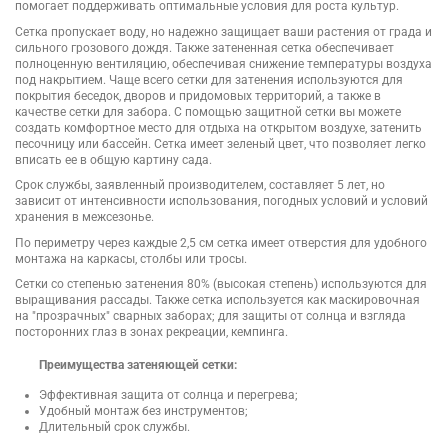
помогает поддерживать оптимальные условия для роста культур.
Сетка пропускает воду, но надежно защищает ваши растения от града и
сильного грозового дождя. Также затененная сетка обеспечивает
полноценную вентиляцию, обеспечивая снижение температуры воздуха
под накрытием. Чаще всего сетки для затенения используются для
покрытия беседок, дворов и придомовых территорий, а также в
качестве сетки для забора. С помощью защитной сетки вы можете
создать комфортное место для отдыха на открытом воздухе, затенить
песочницу или бассейн. Сетка имеет зеленый цвет, что позволяет легко
вписать ее в общую картину сада.
Срок службы, заявленный производителем, составляет 5 лет, но
зависит от интенсивности использования, погодных условий и условий
хранения в межсезонье.
По периметру через каждые 2,5 см сетка имеет отверстия для удобного
монтажа на каркасы, столбы или тросы.
Сетки со степенью затенения 80% (высокая степень) используются для
выращивания рассады. Также сетка используется как маскировочная
на "прозрачных" сварных заборах; для защиты от солнца и взгляда
посторонних глаз в зонах рекреации, кемпинга.
Преимущества затеняющей сетки:
Эффективная защита от солнца и перегрева;
Удобный монтаж без инструментов;
Длительный срок службы.