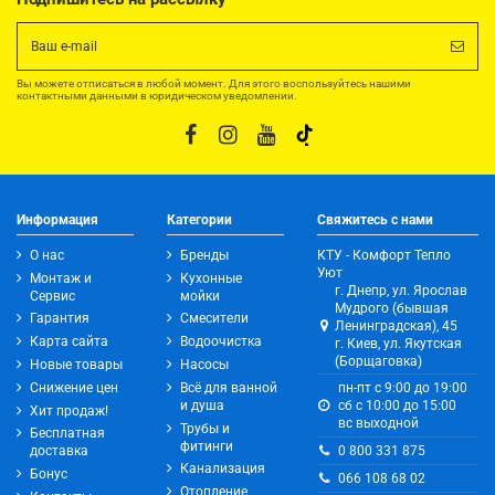
Вы можете отписаться в любой момент. Для этого воспользуйтесь нашими
контактными данными в юридическом уведомлении.
Информация
Категории
Свяжитесь с нами
О нас
Бренды
КТУ - Комфорт Тепло
Уют
Монтаж и
Кухонные
г. Днепр, ул. Ярослав
Сервис
мойки
Мудрого (бывшая
Гарантия
Смесители
Ленинградская), 45
Карта сайта
Водоочистка
г. Киев, ул. Якутская
(Борщаговка)
Новые товары
Насосы
Снижение цен
Всё для ванной
пн-пт с 9:00 до 19:00
и душа
сб с 10:00 до 15:00
Хит продаж!
вс выходной
Трубы и
Бесплатная
фитинги
0 800 331 875
доставка
Канализация
Бонус
066 108 68 02
Отопление