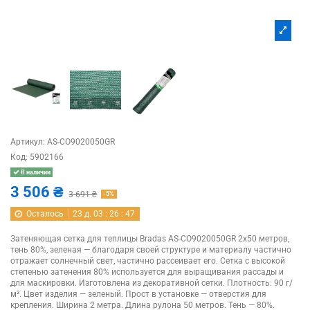
Артикул:
AS-CO9020050GR
Код:
5902166
В наличии
3 506 ₴
3 691 ₴
-5%
Осталось
23
д.
03
:
26
:
47
Затеняющая сетка для теплицы Bradas AS-CO9020050GR 2х50 метров,
тень 80%, зеленая — благодаря своей структуре и материалу частично
отражает солнечный свет, частично рассеивает его. Сетка с высокой
степенью затенения 80% используется для выращивания рассады и
для маскировки. Изготовлена из декоративной сетки. Плотность: 90 г/
м². Цвет изделия — зеленый. Прост в установке — отверстия для
крепления. Ширина 2 метра. Длина рулона 50 метров. Тень — 80%.