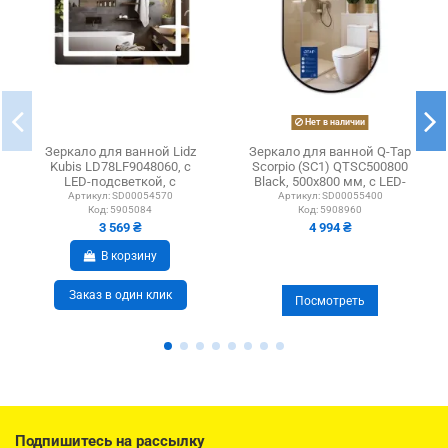
Нет в наличии
Зеркало для ванной Lidz
Зеркало для ванной Q-Tap
Kubis LD78LF9048060, с
Scorpio (SC1) QTSC500800
LED-подсветкой, с
Black, 500х800 мм, с LED-
антизапотеванием
подсветкой...
Артикул:
SD00054570
Артикул:
SD00055400
Код:
5905084
Код:
5908960
3 569 ₴
4 994 ₴
В корзину
Заказ в один клик
Посмотреть
Подпишитесь на рассылку