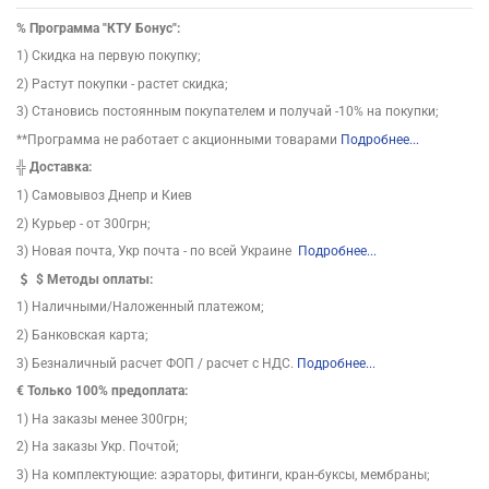
%
Программа "КТУ Бонус":
1) Скидка на первую покупку;
2) Растут покупки - растет скидка;
3) Становись постоянным покупателем и получай -10% на покупки;
**Программа не работает с акционными товарами
Подробнее...
╬
Доставка:
1) Самовывоз Днепр и Киев
2) Курьер - от 300грн;
3) Новая почта, Укр почта - по всей Украине
Подробнее...
$
Методы оплаты:
1) Наличными/Наложенный платежом;
2) Банковская карта;
3) Безналичный расчет ФОП / расчет с НДС.
Подробнее...
€ Только 100% предоплата:
1) На заказы менее 300грн;
2) На заказы Укр. Почтой;
3) На комплектующие: аэраторы, фитинги, кран-буксы, мембраны;