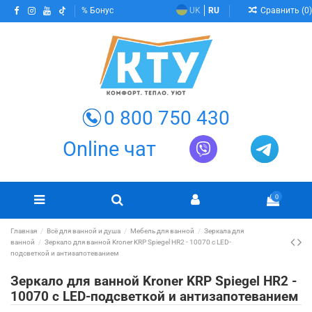
Сравнить (
0
)
Бонус
UK
RU
0 800 750 430
Online чат
0
Главная
Всё для ванной и душа
Мебель для ванной
Зеркала для
ванной
Зеркало для ванной Kroner KRP Spiegel HR2 - 10070 с LED-
подсветкой и антизапотеванием
Зеркало для ванной Kroner KRP Spiegel HR2 -
10070 с LED-подсветкой и антизапотеванием