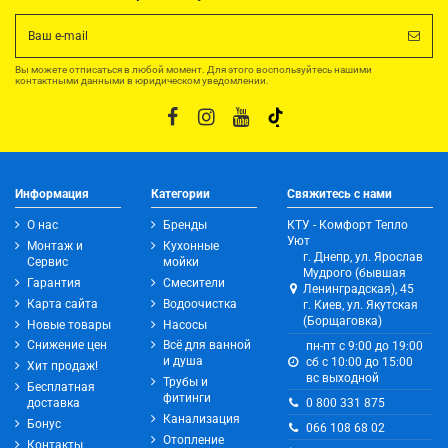
Вы можете отписаться в любой момент. Для этого воспользуйтесь нашими
контактными данными в юридическом уведомлении.
Информация
Категории
Свяжитесь с нами
О нас
Бренды
КТУ - Комфорт Тепло
Уют
Монтаж и
Кухонные
г. Днепр, ул. Ярослав
Сервис
мойки
Мудрого (бывшая
Гарантия
Смесители
Ленинградская), 45
Карта сайта
Водоочистка
г. Киев, ул. Якутская
(Борщаговка)
Новые товары
Насосы
Снижение цен
Всё для ванной
пн-пт с 9:00 до 19:00
и душа
сб с 10:00 до 15:00
Хит продаж!
вс выходной
Трубы и
Бесплатная
фитинги
0 800 331 875
доставка
Канализация
Бонус
066 108 68 02
Отопление
Контакты