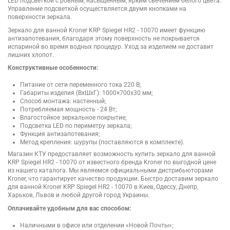
LED подсветкой с ровным, насыщенным, ярким свечением белого цвета.
Управление подсветкой осуществляется двумя кнопками на
поверхности зеркала.
Зеркало для ванной Kroner KRP Spiegel HR2 - 10070 имеет функцию
антизапотевания, благодаря этому поверхность не покрывается
испариной во время водных процедур. Уход за изделием не доставит
лишних хлопот.
Конструктивные особенности:
Питание от сети переменного тока 220 В;
Габариты изделия (ВхШхГ): 1000×700х30 мм;
Способ монтажа: настенный;
Потребляемая мощность - 24 Вт;
Влагостойкое зеркальное покрытие;
Подсветка LED по периметру зеркала;
Функция антизапотевания;
Метод крепления: шурупы (поставляются в комплекте).
Магазин КТУ предоставляет возможность купить зеркало для ванной
KRP Spiegel HR2 - 10070 от известного бренда Kroner по выгодной цене
из нашего каталога. Мы являемся официальными дистрибьюторами
Kroner, что гарантирует качество продукции. Быстро доставим зеркало
для ванной Kroner KRP Spiegel HR2 - 10070 в Киев, Одессу, Днепр,
Харьков, Львов и любой другой город Украины.
Оплачивайте удобным для вас способом:
Наличными в офисе или отделении «Новой Почты»;