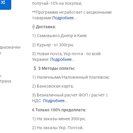
получай -10% на покупки;
**Программа не работает с акционными
товарами
Подробнее...
╬
Доставка:
1) Самовывоз Днепр и Киев
2) Курьер - от 300грн;
едназначен
ы
3) Новая почта, Укр почта - по всей
Украине
Подробнее...
$
Методы оплаты:
ь
1) Наличными/Наложенный платежом;
Страна
2) Банковская карта;
3) Безналичный расчет ФОП / расчет с
НДС.
Подробнее...
€ Только 100% предоплата:
1) На заказы менее 300грн;
2) На заказы Укр. Почтой;