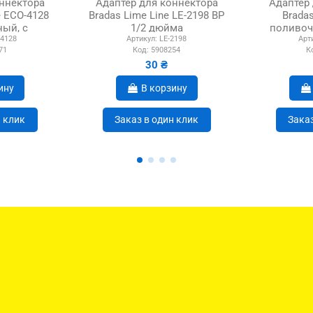
ннектора
Адаптер для коннектора
Адаптер
e ECO-4128
Bradas Lime Line LE-2198 ВР
Brada
ый, с
1/2 дюйма
поливоч
4128
Артикул:
LE-2198
Арт
м
71
Код:
5908254
К
30 ₴
ину
В корзину
н клик
Заказ в один клик
Заказ