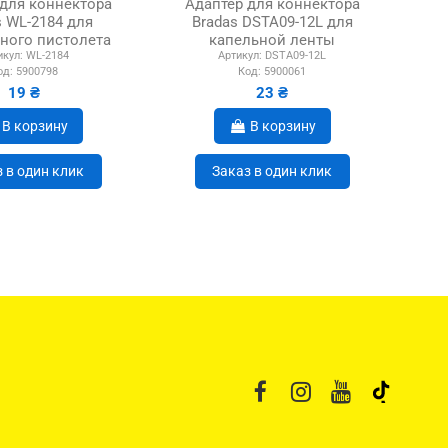
 для коннектора
Адаптер для коннектора
Ада
s WL-2184 для
Bradas DSTA09-12L для
ко
ного пистолета
капельной ленты
Jet
икул:
WL-2184
Артикул:
DSTA09-12L
од:
5900798
Код:
5900061
19 ₴
23 ₴
В корзину
В корзину
 в один клик
Заказ в один клик