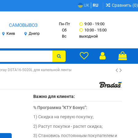
Сравнить (
0
)
UK
RU
Пн-Пт
9:00 - 19:00
САМОВЫВОЗ
Сб
10:00 - 15:00
Киев
Днепр
Вс
выходной
Spray DSTA16-5020L для капельной ленты
Важно для клиента:
%
Программа "КТУ Бонус":
1) Скидка на первую покупку;
2) Растут покупки - растет скидка;
3) Становись постоянным покупателем и