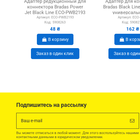
Адаптер редукционный для
Адаптер для ко
коннектора Bradas Power
Bradas Black Lin
Jet Black Line ECO-PWB2193
универсальн
Артикул:
ECO-PWB2193
Артикул:
ECO-
ВР 1 х 3/4...
зажимо
Код:
5908263
Код:
59082
48 ₴
162 ₴
В корзину
В корз
Заказ в один клик
Заказ в оди
Подпишитесь на рассылку
Вы можете отписаться в любой момент. Для этого воспользуйтесь нашими
контактными данными в юридическом уведомлении.