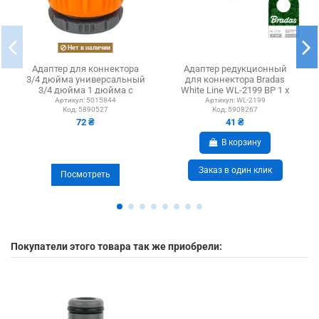
Нет в наличии
Адаптер для коннектора
Адаптер редукционный
3/4 дюйма универсальный
для коннектора Bradas
3/4 дюйма 1 дюйма с
White Line WL-2199 ВР 1 х
внутренней резьбой...
3/4 дюйма
Артикул:
5015844
Артикул:
WL-2199
Код:
5890527
Код:
5908267
72 ₴
41 ₴
В корзину
Заказ в один клик
Посмотреть
Покупатели этого товара так же приобрели: