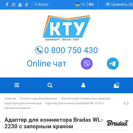
Сравнить (
0
)
Бонус
UK
RU
0 800 750 430
Online чат
0
Главная
Полив и садовые решения
Фитинги для поливочных шлангов
Адаптеры для коннектора
Адаптер для коннектора Bradas WL-2230 с
запорным краном
Адаптер для коннектора Bradas WL-
2230 с запорным краном