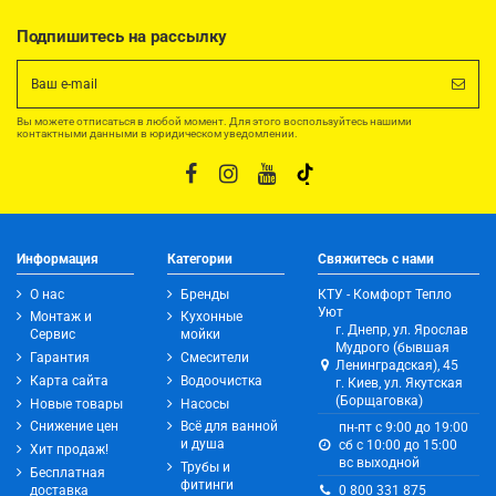
Подпишитесь на рассылку
Вы можете отписаться в любой момент. Для этого воспользуйтесь нашими
контактными данными в юридическом уведомлении.
Информация
Категории
Свяжитесь с нами
О нас
Бренды
КТУ - Комфорт Тепло
Уют
Монтаж и
Кухонные
г. Днепр, ул. Ярослав
Сервис
мойки
Мудрого (бывшая
Гарантия
Смесители
Ленинградская), 45
Карта сайта
Водоочистка
г. Киев, ул. Якутская
(Борщаговка)
Новые товары
Насосы
Снижение цен
Всё для ванной
пн-пт с 9:00 до 19:00
и душа
сб с 10:00 до 15:00
Хит продаж!
вс выходной
Трубы и
Бесплатная
фитинги
0 800 331 875
доставка