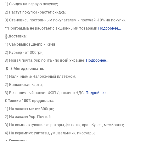
1) Скидка на первую покупку;
2) Растут покупки - растет скидка;
3) Становись постоянным покупателем и получай -10% на покупки;
**Программа не работает с акционными товарами
Подробнее...
╬
Доставка:
1) Самовывоз Днепр и Киев
2) Курьер - от 300грн;
3) Новая почта, Укр почта - по всей Украине
Подробнее...
$
Методы оплаты:
1) Наличными/Наложенный платежом;
2) Банковская карта;
3) Безналичный расчет ФОП / расчет с НДС.
Подробнее...
€ Только 100% предоплата:
1) На заказы менее 300грн;
2) На заказы Укр. Почтой;
3) На комплектующие: аэраторы, фитинги, кран-буксы, мембраны;
4) На керамику: унитазы, умывальники, писсуары;