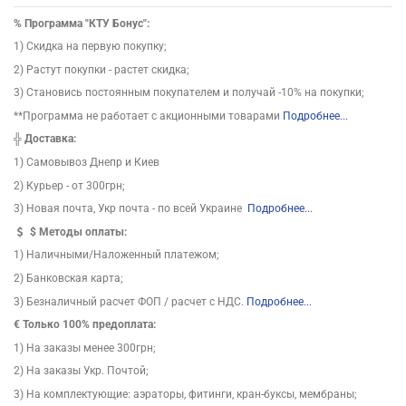
%
Программа "КТУ Бонус":
1) Скидка на первую покупку;
2) Растут покупки - растет скидка;
3) Становись постоянным покупателем и получай -10% на покупки;
**Программа не работает с акционными товарами
Подробнее...
╬
Доставка:
1) Самовывоз Днепр и Киев
2) Курьер - от 300грн;
3) Новая почта, Укр почта - по всей Украине
Подробнее...
$
Методы оплаты:
1) Наличными/Наложенный платежом;
2) Банковская карта;
3) Безналичный расчет ФОП / расчет с НДС.
Подробнее...
€ Только 100% предоплата:
1) На заказы менее 300грн;
2) На заказы Укр. Почтой;
3) На комплектующие: аэраторы, фитинги, кран-буксы, мембраны;