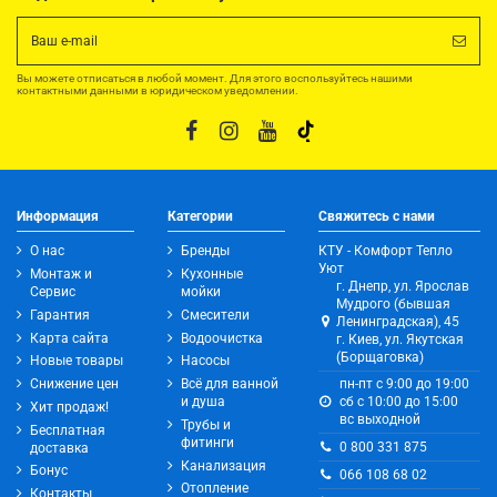
Вы можете отписаться в любой момент. Для этого воспользуйтесь нашими
контактными данными в юридическом уведомлении.
Информация
Категории
Свяжитесь с нами
О нас
Бренды
КТУ - Комфорт Тепло
Уют
Монтаж и
Кухонные
г. Днепр, ул. Ярослав
Сервис
мойки
Мудрого (бывшая
Гарантия
Смесители
Ленинградская), 45
Карта сайта
Водоочистка
г. Киев, ул. Якутская
(Борщаговка)
Новые товары
Насосы
Снижение цен
Всё для ванной
пн-пт с 9:00 до 19:00
и душа
сб с 10:00 до 15:00
Хит продаж!
вс выходной
Трубы и
Бесплатная
фитинги
0 800 331 875
доставка
Канализация
Бонус
066 108 68 02
Отопление
Контакты