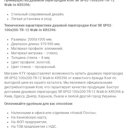
Преимущества душевой перегородки Koer SR SP02-100x200-TR-12
Walk-In KR5396:
Стильный современный дизайн;
Легкая установка и уход.
Технические характеристики душевой перегородки Koer SR SP02-
100x200-TR-12 Walk-In KR5396:
Размеры: 2000х1000 мм;
Диапазон длины: 970-990 мм;
Материал профиля: алюминий;
Материал витража – стекло;
Толщина стекла – 8 мм;
Цвет профиля: золотой;
Цвет стекла – прозрачный.
Магазин КТУ предоставляет возможность купить душевую перегородку
SR SP02-100x200-TR-12 Walk-In KR5396 от известного бренда Koer по
выгодной цене из нашего каталога. Мы являемся официальными
дистрибьюторами Koer, что гарантирует качество продукции. Быстро
доставим душевую перегородку SR SP02-100x200-TR-12 Walk-In KR5396 в
Киев, Одессу, Днепр, Харьков, Львов и любой другой город Украины.
Оплачивайте удобным для вас способом:
Наличными в офисе или отделении «Новой Почты»;
На банковскую карту;
На ФОП предприятия;
На ТОВ предприятия с НДС.