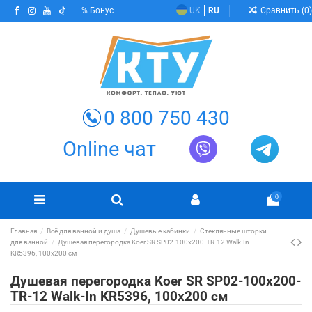
Сравнить (
0
)
Бонус
UK
RU
0 800 750 430
Online чат
0
Главная
Всё для ванной и душа
Душевые кабинки
Стеклянные шторки
для ванной
Душевая перегородка Koer SR SP02-100x200-TR-12 Walk-In
KR5396, 100x200 см
Душевая перегородка Koer SR SP02-100x200-
TR-12 Walk-In KR5396, 100x200 см