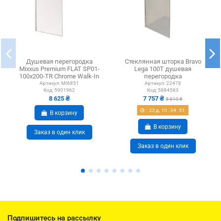
Душевая перегородка
Стеклянная шторка Bravo
Mixxus Premium FLAT SP01-
Lega 100T душевая
100x200-TR Chrome Walk-In
перегородка
MI6851, 100x200 см
Артикул:
MI6851
Артикул:
22478
Код:
5901962
Код:
5884583
8 625 ₴
7 757 ₴
8 619 ₴
23
д.
10
:
34
:
51
В корзину
В корзину
Заказ в один клик
Заказ в один клик
Подпишитесь на рассылку