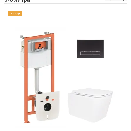
3/8 литра
-2 877 ₴