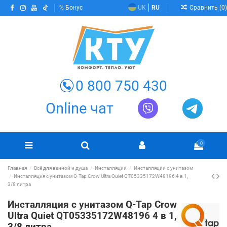
Сравнить (
0
)
Бонус
UK
RU
0 800 750 430
Online чат
0
Главная
Всё для ванной и душа
Инсталляции
Инсталляции с унитазом
Инсталляция с унитазом Q-Tap Crow Ultra Quiet QT05335172W48196 4 в 1,
3/8 литра
Инсталляция с унитазом Q-Tap Crow
Ultra Quiet QT05335172W48196 4 в 1,