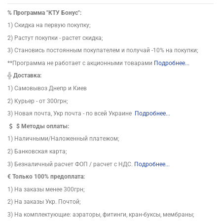
%
Программа "КТУ Бонус":
1) Скидка на первую покупку;
2) Растут покупки - растет скидка;
3) Становись постоянным покупателем и получай -10% на покупки;
**Программа не работает с акционными товарами
Подробнее...
╬
Доставка:
1) Самовывоз Днепр и Киев
2) Курьер - от 300грн;
3) Новая почта, Укр почта - по всей Украине
Подробнее...
$
Методы оплаты:
1) Наличными/Наложенный платежом;
2) Банковская карта;
3) Безналичный расчет ФОП / расчет с НДС.
Подробнее...
€ Только 100% предоплата:
1) На заказы менее 300грн;
2) На заказы Укр. Почтой;
3) На комплектующие: аэраторы, фитинги, кран-буксы, мембраны;