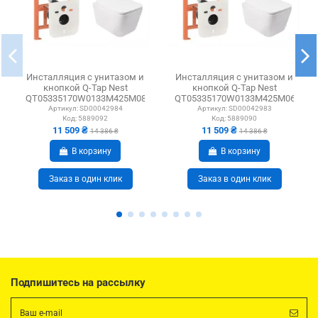
Инсталляция с унитазом и
Инсталляция с унитазом и
кнопкой Q-Tap Nest
кнопкой Q-Tap Nest
QT05335170W0133M425M08381CRM
QT05335170W0133M425M06028
3 в 1, 3/8 л
3 в 1, 3/8 л
Артикул:
SD00042984
Артикул:
SD00042983
Код:
5889092
Код:
5889090
11 509 ₴
11 509 ₴
14 386 ₴
14 386 ₴
В корзину
В корзину
Заказ в один клик
Заказ в один клик
Подпишитесь на рассылку