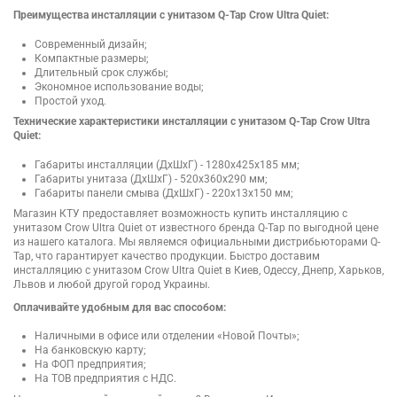
Преимущества инсталляции с унитазом Q-Tap Crow Ultra Quiet:
Современный дизайн;
Компактные размеры;
Длительный срок службы;
Экономное использование воды;
Простой уход.
Технические характеристики инсталляции с унитазом Q-Tap Crow Ultra
Quiet:
Габариты инсталляции (ДхШхГ) - 1280х425х185 мм;
Габариты унитаза (ДхШхГ) - 520х360х290 мм;
Габариты панели смыва (ДхШхГ) - 220х13х150 мм;
Магазин КТУ предоставляет возможность купить инсталляцию с
унитазом Crow Ultra Quiet от известного бренда Q-Tap по выгодной цене
из нашего каталога. Мы являемся официальными дистрибьюторами Q-
Tap, что гарантирует качество продукции. Быстро доставим
инсталляцию с унитазом Crow Ultra Quiet в Киев, Одессу, Днепр, Харьков,
Львов и любой другой город Украины.
Оплачивайте удобным для вас способом:
Наличными в офисе или отделении «Новой Почты»;
На банковскую карту;
На ФОП предприятия;
На ТОВ предприятия с НДС.