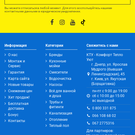
Вы можете отписаться в любой момент. Для этого воспользуйтесь нашими
контактными данными в юридическом уведомлении.
Информация
Категории
Свяжитесь с нами
О нас
Бренды
КТУ - Комфорт Тепло
Уют
Монтаж и
Кухонные
г. Днепр, ул. Ярослав
Сервис
мойки
Мудрого (бывшая
Гарантия
Смесители
Ленинградская), 45
Карта сайта
Водоочистка
г. Киев, ул. Якутская
(Борщаговка)
Новые товары
Насосы
Снижение цен
Всё для ванной
пн-пт с 9:00 до 19:00
и душа
сб с 10:00 до 15:00
Хит продаж!
вс выходной
Трубы и
Бесплатная
фитинги
0 800 331 875
доставка
Канализация
Бонус
066 108 68 02
Отопление
Контакты
067 2775316
Теплый пол
Для партнеров: