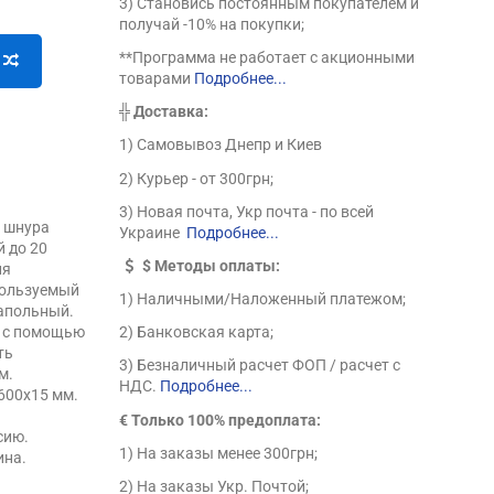
3) Становись постоянным покупателем и
получай -10% на покупки;
**Программа не работает с акционными
товарами
Подробнее...
╬
Доставка:
1) Самовывоз Днепр и Киев
2) Курьер - от 300грн;
3) Новая почта, Укр почта - по всей
з шнура
Украине
Подробнее...
 до 20
$
Методы оплаты:
ля
пользуемый
1) Наличными/Наложенный платежом;
напольный.
я с помощью
2) Банковская карта;
ть
3) Безналичный расчет ФОП / расчет с
м.
НДС.
Подробнее...
600х15 мм.
€ Только 100% предоплата:
сию.
1) На заказы менее 300грн;
ина.
2) На заказы Укр. Почтой;