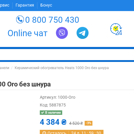
ервис
Гарантия
Бонус
0 800 750 430
Online чат
анели
Керамический обогреватель Heats 1000 Oro без шнура
00 Oro без шнура
Артикул:
1000-Oro
Код:
5887875
В наличии
4 384 ₴
4 520 ₴
-3%
Осталось
24
д.
11
:
59
:
29