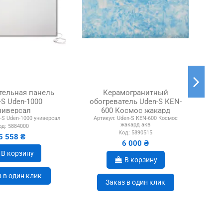
тельная панель
Керамогранитный
-S Uden-1000
обогреватель Uden-S КЕN-
об
ниверсал
600 Космос жакард
5
-S Uden-1000 универсал
Артикул:
Uden-S КЕN-600 Космос
Арт
аквамариновый
жакард акв
од:
5884000
Код:
5890515
5 558 ₴
6 000 ₴
В корзину
В корзину
 в один клик
Заказ в один клик