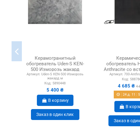
Керамогранитный
Керамиче
обогреватель Uden-S КЕN-
обогреватель H
500 Изморозь жакард
Anthracite со в
Артикул:
Uden-S КЕN-500 Изморозь
Артикул:
700-Anthr
мраморный
терморегул
жакард м
Код:
58878
Код:
5890448
4 685 ₴
4 
5 400 ₴
24
д.
11
:
В корзину
В корз
Заказ в один клик
Заказ в оди