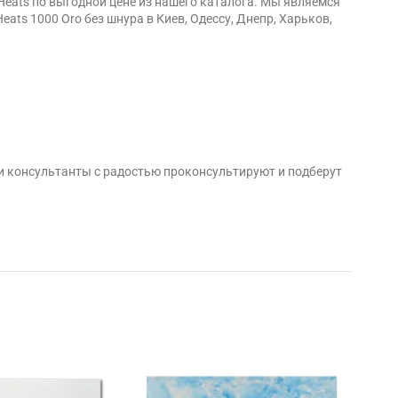
Heats по выгодной цене из нашего каталога. Мы являемся
ts 1000 Oro без шнура в Киев, Одессу, Днепр, Харьков,
и консультанты с радостью проконсультируют и подберут