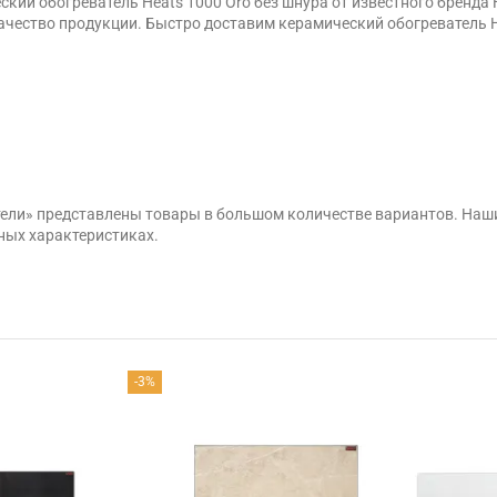
ий обогреватель Heats 1000 Oro без шнура от известного бренда 
ество продукции. Быстро доставим керамический обогреватель Hea
тели» представлены товары в большом количестве вариантов. Наш
ных характеристиках.
-3%