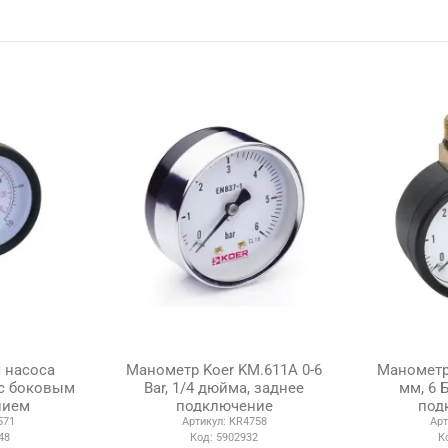
 насоса
Манометр Koer KM.611A 0-6
Манометр
р с боковым
Вar, 1/4 дюйма, заднее
мм, 6 
нием
подключение
под
571
Артикул:
KR4758
Арт
48
Код:
5902932
К