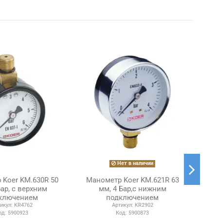
Нет в наличии
 Koer KM.630R 50
Манометр Koer KM.621R 63
Бар, с верхним
мм, 4 Бар,с нижним
E
ключением
подключением
б
икул:
KR4762
Артикул:
KR2902
од:
5900923
Код:
5900873