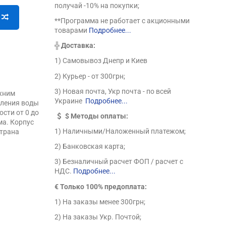
получай -10% на покупки;
**Программа не работает с акционными
товарами
Подробнее...
╬
Доставка:
1) Самовывоз Днепр и Киев
2) Курьер - от 300грн;
3) Новая почта, Укр почта - по всей
ижним
Украине
Подробнее...
вления воды
сти от 0 до
$
Методы оплаты:
ма. Корпус
1) Наличными/Наложенный платежом;
Страна
2) Банковская карта;
3) Безналичный расчет ФОП / расчет с
НДС.
Подробнее...
€ Только 100% предоплата:
1) На заказы менее 300грн;
2) На заказы Укр. Почтой;