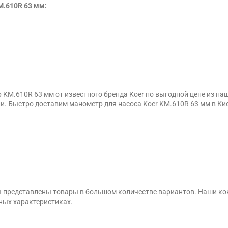
M.610R 63 мм:
KM.610R 63 мм от известного бренда Koer по выгодной цене из н
и. Быстро доставим манометр для насоса Koer KM.610R 63 мм в Киев
ы представлены товары в большом количестве вариантов. Наши ко
ных характеристиках.