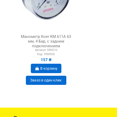
Манометр Koer KM.611A 63
мм, 4 Бар, с задним
подключением
Артикул:
KR0210
Код:
5900926
157 ₴
В корзину
Заказ в один клик