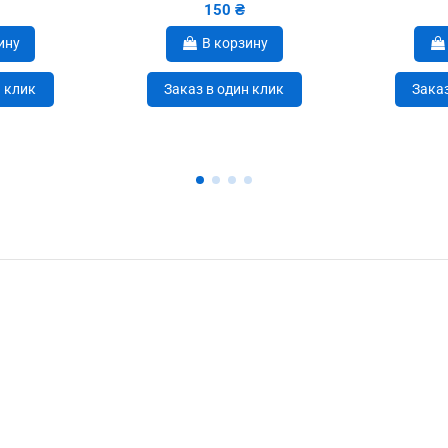
150 ₴
ину
В корзину
н клик
Заказ в один клик
Заказ