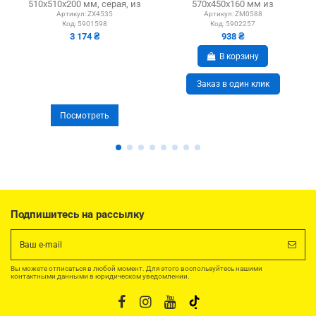
510х510х200 мм, серая, из
570x450x160 мм из
гранита
нержавеющей стали
Артикул:
ZX4535
Артикул:
ZM0588
Код:
5901598
Код:
5902257
3 174 ₴
938 ₴
В корзину
Заказ в один клик
Посмотреть
Подпишитесь на рассылку
Вы можете отписаться в любой момент. Для этого воспользуйтесь нашими
контактными данными в юридическом уведомлении.