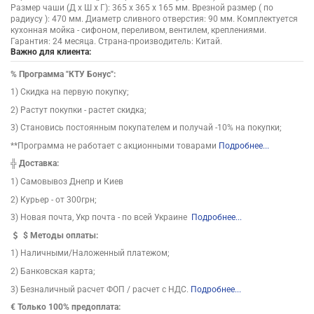
Размер чаши (Д х Ш х Г): 365 x 365 x 165 мм. Врезной размер ( по
радиусу ): 470 мм. Диаметр сливного отверстия: 90 мм. Комплектуется
кухонная мойка - сифоном, переливом, вентилем, креплениями.
Гарантия: 24 месяца. Страна-производитель: Китай.
Важно для клиента:
%
Программа "КТУ Бонус":
1) Скидка на первую покупку;
2) Растут покупки - растет скидка;
3) Становись постоянным покупателем и получай -10% на покупки;
**Программа не работает с акционными товарами
Подробнее...
╬
Доставка:
1) Самовывоз Днепр и Киев
2) Курьер - от 300грн;
3) Новая почта, Укр почта - по всей Украине
Подробнее...
$
Методы оплаты:
1) Наличными/Наложенный платежом;
2) Банковская карта;
3) Безналичный расчет ФОП / расчет с НДС.
Подробнее...
€ Только 100% предоплата: