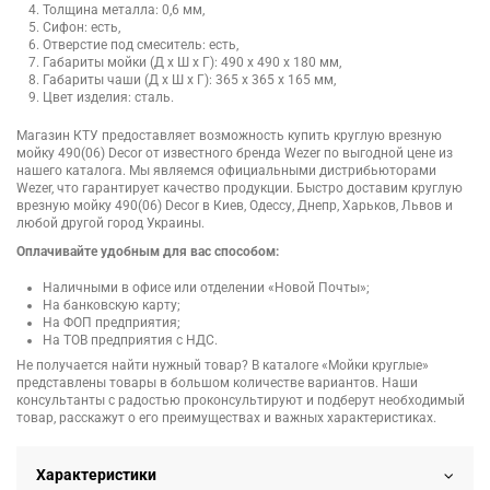
Толщина металла: 0,6 мм,
Сифон: есть,
Отверстие под смеситель: есть,
Габариты мойки (Д х Ш х Г): 490 x 490 x 180 мм,
Габариты чаши (Д х Ш х Г): 365 x 365 x 165 мм,
Цвет изделия: сталь.
Магазин КТУ предоставляет возможность купить круглую врезную
мойку 490(06) Decor от известного бренда Wezer по выгодной цене из
нашего каталога. Мы являемся официальными дистрибьюторами
Wezer, что гарантирует качество продукции. Быстро доставим круглую
врезную мойку 490(06) Decor в Киев, Одессу, Днепр, Харьков, Львов и
любой другой город Украины.
Оплачивайте удобным для вас способом:
Наличными в офисе или отделении «Новой Почты»;
На банковскую карту;
На ФОП предприятия;
На ТОВ предприятия с НДС.
Не получается найти нужный товар? В каталоге «Мойки круглые»
представлены товары в большом количестве вариантов. Наши
консультанты с радостью проконсультируют и подберут необходимый
товар, расскажут о его преимуществах и важных характеристиках.
Характеристики