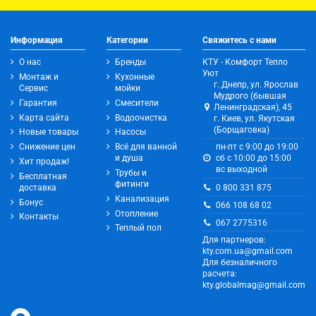
Информация
Категории
Свяжитесь с нами
О нас
Бренды
КТУ - Комфорт Тепло
Уют
Монтаж и
Кухонные
г. Днепр, ул. Ярослав
Сервис
мойки
Мудрого (бывшая
Гарантия
Смесители
Ленинградская), 45
Карта сайта
Водоочистка
г. Киев, ул. Якутская
(Борщаговка)
Новые товары
Насосы
Снижение цен
Всё для ванной
пн-пт с 9:00 до 19:00
и душа
сб с 10:00 до 15:00
Хит продаж!
вс выходной
Трубы и
Бесплатная
фитинги
0 800 331 875
доставка
Канализация
Бонус
066 108 68 02
Отопление
Контакты
067 2775316
Теплый пол
Для партнеров:
kty.com.ua@gmail.com
Для безналичного
расчета:
kty.globalmag@gmail.com