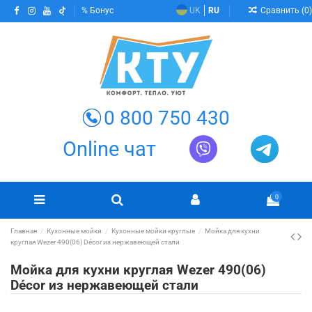
Сравнить (
0
)
Бонус
UK
RU
0 800 750 430
Online чат
0
Главная
Кухонные мойки
Кухонные мойки круглые
Мойка для кухни
круглая Wezer 490(06) Décor из нержавеющей стали
Мойка для кухни круглая Wezer 490(06)
Décor из нержавеющей стали