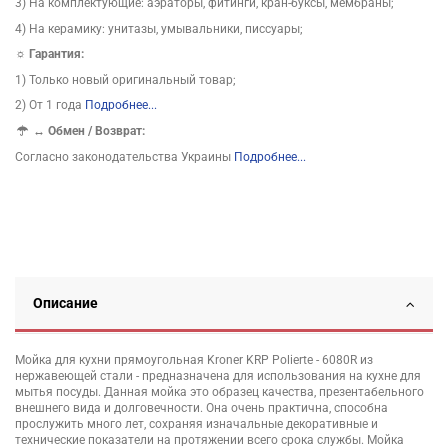
3) На комплектующие: аэраторы, фитинги, кран-буксы, мембраны;
4) На керамику: унитазы, умывальники, писсуары;
☼ Гарантия:
1) Только новый оригинальный товар;
2) От 1 года
Подробнее...
↔
Обмен / Возврат:
Согласно законодательства Украины
Подробнее...
Описание
Мойка для кухни прямоугольная Kroner KRP Polierte - 6080R из
нержавеющей стали - предназначена для использования на кухне для
мытья посуды. Данная мойка это образец качества, презентабельного
внешнего вида и долговечности. Она очень практична, способна
прослужить много лет, сохраняя изначальные декоративные и
технические показатели на протяжении всего срока службы. Мойка