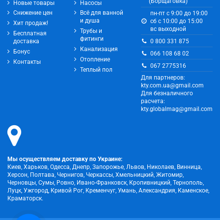
(Борщаговка)
Новые товары
Насосы
Снижение цен
Всё для ванной
пн-пт с 9:00 до 19:00
и душа
сб с 10:00 до 15:00
Хит продаж!
вс выходной
Трубы и
Бесплатная
фитинги
0 800 331 875
доставка
Канализация
Бонус
066 108 68 02
Отопление
Контакты
067 2775316
Теплый пол
Для партнеров:
kty.com.ua@gmail.com
Для безналичного
расчета:
kty.globalmag@gmail.com
Мы осуществляем доставку по Украине:
Киев, Харьков, Одесса, Днепр, Запорожье, Львов, Николаев, Винница,
Херсон, Полтава, Чернигов, Черкассы, Хмельницкий, Житомир,
Черновцы, Сумы, Ровно, Ивано-Франковск, Кропивницкий, Тернополь,
Луцк, Ужгород, Кривой Рог, Кременчуг, Умань, Александрия, Каменское,
Краматорск.