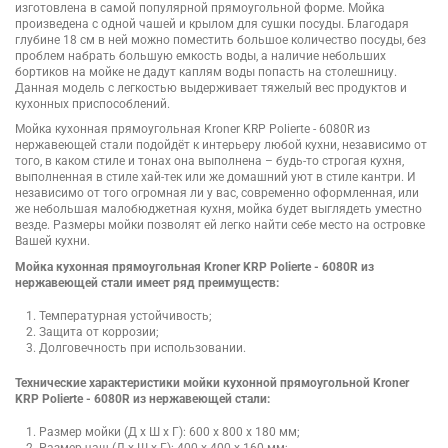
изготовлена в самой популярной прямоугольной форме. Мойка
произведена с одной чашей и крылом для сушки посуды. Благодаря
глубине 18 см в ней можно поместить большое количество посуды, без
проблем набрать большую емкость воды, а наличие небольших
бортиков на мойке не дадут каплям воды попасть на столешницу.
Данная модель с легкостью выдерживает тяжелый вес продуктов и
кухонных приспособлений.
Мойка кухонная прямоугольная Kroner KRP Polierte - 6080R из
нержавеющей стали подойдёт к интерьеру любой кухни, независимо от
того, в каком стиле и тонах она выполнена – будь-то строгая кухня,
выполненная в стиле хай-тек или же домашний уют в стиле кантри. И
независимо от того огромная ли у вас, современно оформленная, или
же небольшая малобюджетная кухня, мойка будет выглядеть уместно
везде. Размеры мойки позволят ей легко найти себе место на островке
Вашей кухни.
Мойка кухонная прямоугольная Kroner KRP Polierte - 6080R из
нержавеющей стали имеет ряд преимуществ:
Температурная устойчивость;
Защита от коррозии;
Долговечность при использовании.
Технические характеристики мойки кухонной прямоугольной Kroner
KRP Polierte - 6080R из нержавеющей стали:
Размер мойки (Д х Ш х Г): 600 х 800 х 180 мм;
Размер чаш (Д х Ш х Г): 400 х 400 х 160 мм;