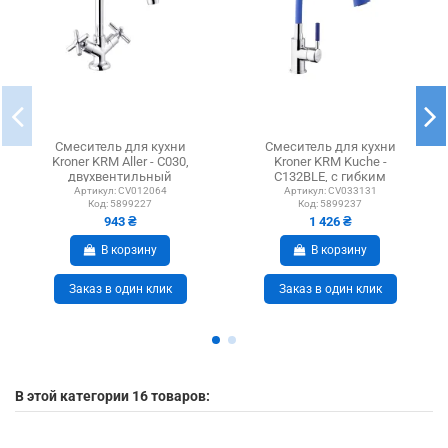
Смеситель для кухни
Смеситель для кухни
Kroner KRM Aller - C030,
Kroner KRM Kuche -
двухвентильный
C132BLE, с гибким
изливом
Артикул:
CV012064
Артикул:
CV033131
Код:
5899227
Код:
5899237
943 ₴
1 426 ₴
В корзину
В корзину
Заказ в один клик
Заказ в один клик
В этой категории 16 товаров: