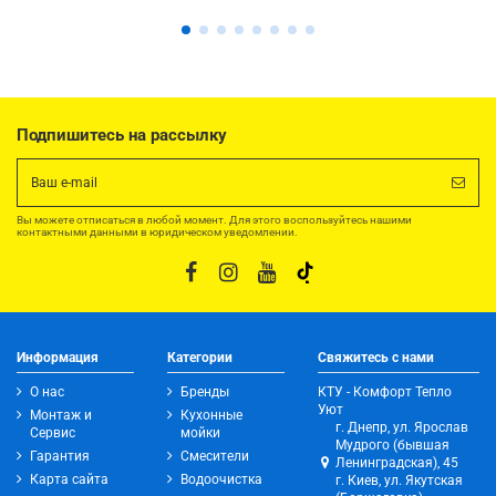
Подпишитесь на рассылку
Вы можете отписаться в любой момент. Для этого воспользуйтесь нашими
контактными данными в юридическом уведомлении.
Информация
Категории
Свяжитесь с нами
О нас
Бренды
КТУ - Комфорт Тепло
Уют
Монтаж и
Кухонные
г. Днепр, ул. Ярослав
Сервис
мойки
Мудрого (бывшая
Гарантия
Смесители
Ленинградская), 45
Карта сайта
Водоочистка
г. Киев, ул. Якутская