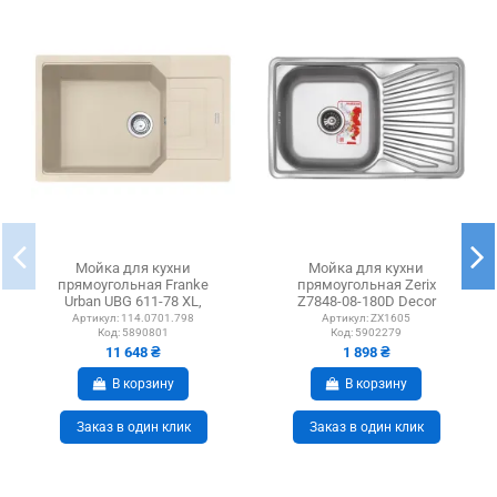
Мойка для кухни
Мойка для кухни
прямоугольная Franke
прямоугольная Zerix
Urban UBG 611-78 XL,
Z7848-08-180D Decor
780х500х220 мм,
780x480x180 мм из
Артикул:
114.0701.798
Артикул:
ZX1605
Код:
5890801
Код:
5902279
бежевая,...
нержавеющей...
11 648 ₴
1 898 ₴
В корзину
В корзину
Заказ в один клик
Заказ в один клик