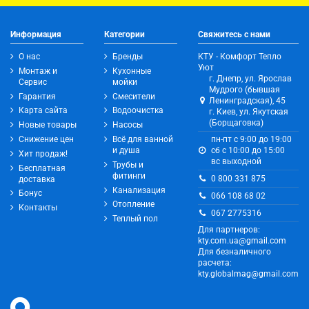
Информация
Категории
Свяжитесь с нами
О нас
Бренды
КТУ - Комфорт Тепло
Уют
Монтаж и
Кухонные
г. Днепр, ул. Ярослав
Сервис
мойки
Мудрого (бывшая
Гарантия
Смесители
Ленинградская), 45
Карта сайта
Водоочистка
г. Киев, ул. Якутская
(Борщаговка)
Новые товары
Насосы
Снижение цен
Всё для ванной
пн-пт с 9:00 до 19:00
и душа
сб с 10:00 до 15:00
Хит продаж!
вс выходной
Трубы и
Бесплатная
фитинги
0 800 331 875
доставка
Канализация
Бонус
066 108 68 02
Отопление
Контакты
067 2775316
Теплый пол
Для партнеров:
kty.com.ua@gmail.com
Для безналичного
расчета:
kty.globalmag@gmail.com