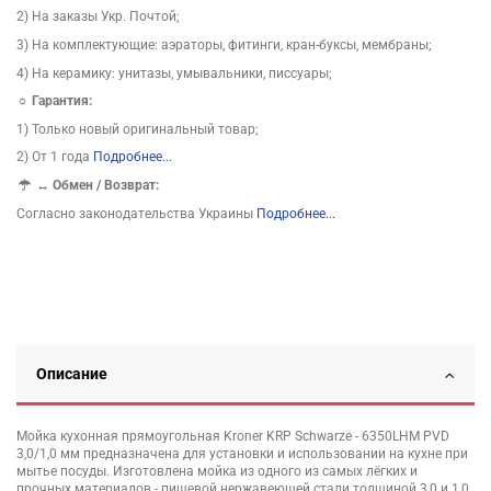
2) На заказы Укр. Почтой;
3) На комплектующие: аэраторы, фитинги, кран-буксы, мембраны;
4) На керамику: унитазы, умывальники, писсуары;
☼ Гарантия:
1) Только новый оригинальный товар;
2) От 1 года
Подробнее...
↔
Обмен / Возврат:
Согласно законодательства Украины
Подробнее...
Описание
Мойка кухонная прямоугольная Kroner KRP Schwarze - 6350LHM PVD
3,0/1,0 мм предназначена для установки и использовании на кухне при
мытье посуды. Изготовлена мойка из одного из самых лёгких и
прочных материалов - пищевой нержавеющей стали толщиной 3,0 и 1,0