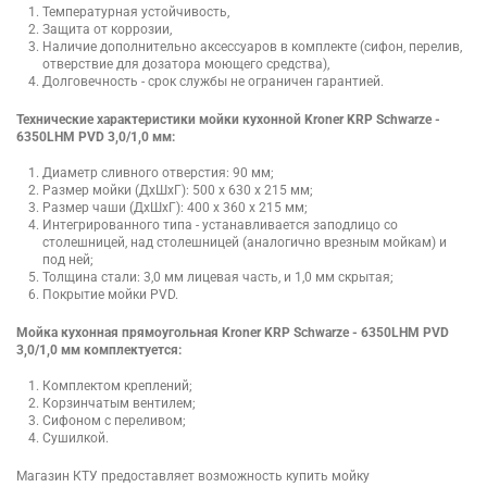
Температурная устойчивость,
Защита от коррозии,
Наличие дополнительно аксессуаров в комплекте (сифон, перелив,
отверствие для дозатора моющего средства),
Долговечность - срок службы не ограничен гарантией.
Технические характеристики мойки кухонной Kroner KRP Schwarze -
6350LHM PVD 3,0/1,0 мм:
Диаметр сливного отверстия: 90 мм;
Размер мойки (ДхШхГ): 500 х 630 х 215 мм;
Размер чаши (ДхШхГ): 400 х 360 х 215 мм;
Интегрированного типа - устанавливается заподлицо со
столешницей, над столешницей (аналогично врезным мойкам) и
под ней;
Толщина стали: 3,0 мм лицевая часть, и 1,0 мм скрытая;
Покрытие мойки PVD.
Мойка кухонная прямоугольная Kroner KRP Schwarze - 6350LHM PVD
3,0/1,0 мм комплектуется:
Комплектом креплений;
Корзинчатым вентилем;
Сифоном с переливом;
Сушилкой.
Магазин КТУ предоставляет возможность купить мойку