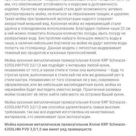
мм, что обеспечивает устойчивость к коррозии и долговечность
изделия. Качество нержавеющей стали даёт возможность активно
эксплуатировать мойку, не бояться за образование трещин, и царапин.
Такая мойка при правильной эксплуатации надолго сохранит
аккуратный внешний вид. Кухонная мойка из нержавеющей стали
удобна в повседневном использовании. Благодаря глубине чаши 22 см
в ней можно поместить большое количество посуды, мыть посуду не
разбрыгивая воду. Без проблем набрать большую емкость воды в
чаше, а наличие небольших бортиков на мойке не дадут каплям воды
попасть на столешницу. Данная модель с легкостью выдерживает
тяжелый вес продуктов и кухонных приспособлений.
Мойка кухонная металлическая прямоугольная Kroner KRP Schwarze -
6350LHM PVD 3,0/1,0 мм подойдёт к интерьеру любой кухни,
независимо от того, в каком стиле и тонах она выполнена — будь то
строгая кухня, выполненная в стиле хай-тек или же домашний уют в
стиле кантри. Независимо от того огромная ли у вас, современно
оформленная, или же небольшая малобюджетная кухня, мойка из
нержавейки будет выглядеть уместно везде. Практичные размеры
мойки позволят ей легко найти себе место на островке Вашей кухни.
Мойка кухонная металлическая прямоугольная Kroner KRP Schwarze -
6350LHM PVD 3,0/1,0 мм способна удовлетворить самые высокие
требования, так как все изделия изготовлены из качественных
материалов, что увеличивает срок эксплуатации.
Мойка кухонная металлическая прямоугольная Kroner KRP Schwarze -
6350LHM PVD 3,0/1,0 мм имеет ряд преимуществ: