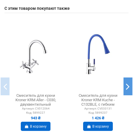
С этим товаром покупают также
Смеситель для кухни
Смеситель для кухни
Kroner KRM Aller - C030,
Kroner KRM Kuche -
двухвентильный
C132BLE, с гибким
изливом
Артикул:
CV012064
Артикул:
CV033131
Код:
5899227
Код:
5899237
943 ₴
1 426 ₴
В корзину
В корзину