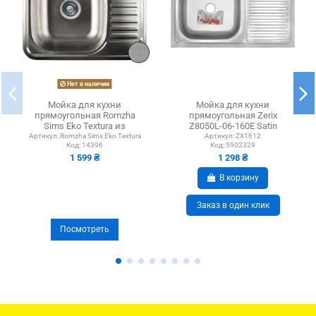
Нет в наличии
Мойка для кухни
Мойка для кухни
прямоугольная Romzha
прямоугольная Zerix
Sims Eko Textura из
Z8050L-06-160E Satin
нержавеющей стали
800x500x160 мм из
Артикул:
Romzha Sims Eko Textura
Артикул:
ZX1612
Код:
14396
Код:
5902329
нержавеющей...
1 599 ₴
1 298 ₴
В корзину
Заказ в один клик
Посмотреть