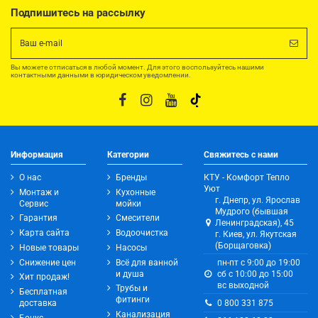
Подпишитесь на рассылку
Вы можете отписаться в любой момент. Для этого воспользуйтесь нашими
контактными данными в юридическом уведомлении.
Информация
Категории
Свяжитесь с нами
О нас
Бренды
КТУ - Комфорт Тепло
Уют
Монтаж и
Кухонные
г. Днепр, ул. Ярослав
Сервис
мойки
Мудрого (бывшая
Гарантия
Смесители
Ленинградская), 45
Карта сайта
Водоочистка
г. Киев, ул. Якутская
(Борщаговка)
Новые товары
Насосы
Снижение цен
Всё для ванной
пн-пт с 9:00 до 19:00
и душа
сб с 10:00 до 15:00
Хит продаж!
вс выходной
Трубы и
Бесплатная
фитинги
0 800 331 875
доставка
Канализация