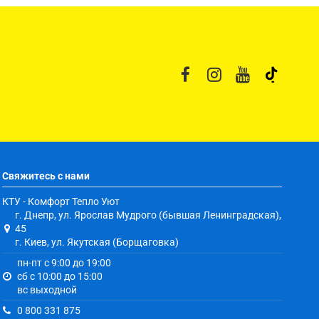
Свяжитесь с нами
КТУ - Комфорт Тепло Уют
г. Днепр, ул. Ярослав Мудрого (бывшая Ленинградская),
45
г. Киев, ул. Якутская (Борщаговка)
пн-пт с 9:00 до 19:00
сб с 10:00 до 15:00
вс выходной
0 800 331 875