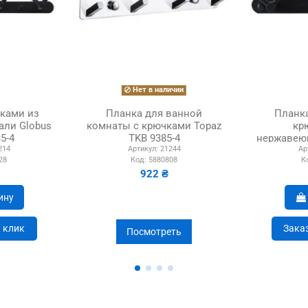
Нет в наличии
чками из
Планка для ванной
Планк
али Globus
комнаты с крючками Topaz
кр
5-4
TKB 9385-4
нержавеющ
214
Артикул:
21244
Ар
Lux BS
28
Код:
5880808
К
922 ₴
ину
н клик
Заказ
Посмотреть