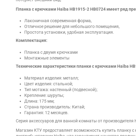
Планка с крючками Haiba HB1915-2 HB0724 имеет ряд пр
Лаконичная современная форма,
Отличное решение для небольшого помещения,
Простота установки, удобная эксплуатация.
Комплектация:
Планка с двумя крючками
Монтажные элементы
Технические характеристики планки с крючками Haiba HB
Материал изделия: металл;
Цвет изделия: стальной;
Тип мотажа: настенный (подвесной);
Крепление: шурупы;
Длина: 175 мм;
Страна производитель: Китай;
Гарантия: 12 месяцев.
Серия аксессуаров для ванной комнаты от производителя 
Магазин КТУ предоставляет возможность купить планку с 
дистрибьюторами Haiba, что гарантирует качество продукц