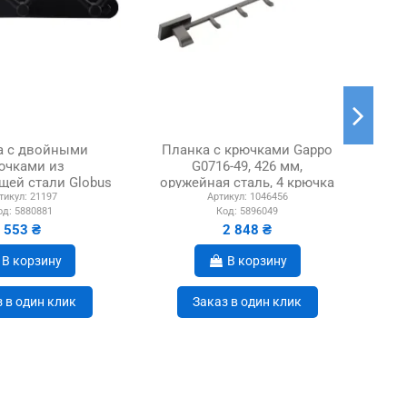
а с двойными
Планка с крючками Gappo
П
ючками из
G0716-49, 426 мм,
нер
ей стали Globus
оружейная сталь, 4 крючка
тикул:
21197
Артикул:
1046456
8435-3 черная
од:
5880881
Код:
5896049
553 ₴
2 848 ₴
В корзину
В корзину
 в один клик
Заказ в один клик