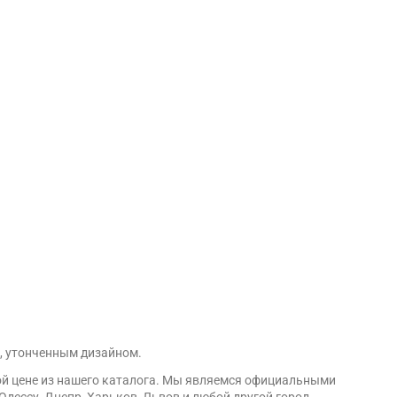
, утонченным дизайном.
ой цене из нашего каталога. Мы являемся официальными
дессу, Днепр, Харьков, Львов и любой другой город