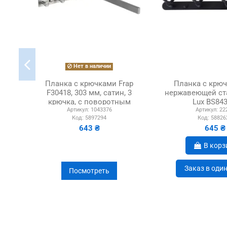
Нет в наличии
Планка с крючками Frap
Планка с крю
F30418, 303 мм, сатин, 3
нержавеющей ст
крючка, с поворотным
Lux BS843
Артикул:
1043376
Артикул:
22
держателем
Код:
5897294
Код:
58826
643 ₴
645 ₴
В корз
Заказ в оди
Посмотреть