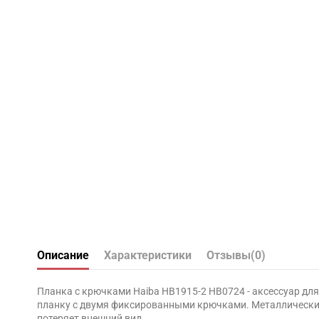
Описание
Характеристики
Отзывы
(0)
Планка с крючками Haiba HB1915-2 HB0724 - аксессуар дл
планку с двумя фиксированными крючками. Металлические
потеряет внешний вид.