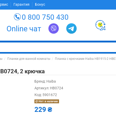
ервис
Гарантия
Бонус
0 800 750 430
Online чат
ты
Планки для ванной комнаты
Планка с крючками Haiba HB1915-2 HB07
B0724, 2 крючка
Бренд:
Haiba
Артикул:
HB0724
Код:
5901672
Нет в наличии
229 ₴