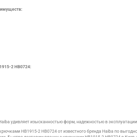
еимуществ:
1915-2 HB0724:
Haiba удивляет изысканностью форм, надежностью в эксплуатации
крючками HB1915-2 HB0724 от известного бренда Haiba по выгодн
ии. Быстро доставим планку с крючками HB1915-2 HB0724 в Киев, О