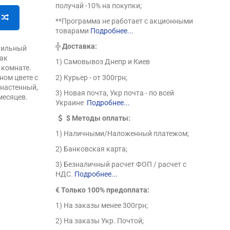
получай -10% на покупки;
**Программа не работает с акционными
товарами
Подробнее...
╬
Доставка:
стильный
как
1) Самовывоз Днепр и Киев
 комнате.
2) Курьер - от 300грн;
ном цвете с
 настенный,
3) Новая почта, Укр почта - по всей
месяцев.
Украине
Подробнее...
$
Методы оплаты:
1) Наличными/Наложенный платежом;
2) Банковская карта;
3) Безналичный расчет ФОП / расчет с
НДС.
Подробнее...
€ Только 100% предоплата:
1) На заказы менее 300грн;
2) На заказы Укр. Почтой;