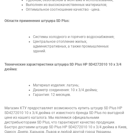
Удобный, безопасный в монтаже и использовании;
Выполнен из высококачественных материалов;
Оптимальное соотношение качество - цена.
Области применения штуцера SD Plus:
Системы холодного и горячего водоснабжения;
Центральное отопление жилых,
административных, а также промышленных
зданий.
Технические характеристики штуцера SD Plus НР SD4272010 10 х 3/4
дюйма:
Материал изделия: латунь;
Диаметр соединения: 10 х 3/4 дюйма;
Гарантия: 12 месяцев.
Магазин КТУ предоставляет возможность купить штуцер SD Plus НР
SD4272010 10 х 3/4 дюйма от известного бренда SD Plus по выгодной
цене из нашего каталога. Мы являемся официальными
дистрибьюторами SD Plus, что гарантирует качество продукции.
Быстро доставим штуцер SD Plus НР SD4272010 10 х 3/4 дюйма в Киев,
Одессу, Днепр, Харьков, Львов и любой другой город Украины.