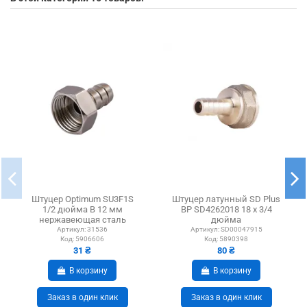
Штуцер Optimum SU3F1S
Штуцер латунный SD Plus
1/2 дюйма В 12 мм
ВР SD4262018 18 х 3/4
нержавеющая сталь
дюйма
Артикул:
31536
Артикул:
SD00047915
Код:
5906606
Код:
5890398
31 ₴
80 ₴
В корзину
В корзину
Заказ в один клик
Заказ в один клик