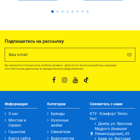
Подпишитесь на рассылку
Вы можете отписаться в любой момент. Для этого воспользуйтесь нашими
контактными данными в юридическом уведомлении.
Информация
Категории
Свяжитесь с нами
О нас
Бренды
КТУ - Комфорт Тепло
Уют
Монтаж и
Кухонные
г. Днепр, ул. Ярослав
Сервис
мойки
Мудрого (бывшая
Гарантия
Смесители
Ленинградская), 45
Карта сайта
Водоочистка
г. Киев, ул. Якутская