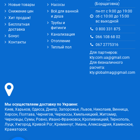
(Борщаговка)
Новые товары
Насосы
Снижение цен
Всё для ванной
пн-пт с 9:00 до 19:00
и душа
сб с 10:00 до 15:00
Хит продаж!
вс выходной
Трубы и
Бесплатная
фитинги
0 800 331 875
доставка
Канализация
Бонус
066 108 68 02
Отопление
Контакты
067 2775316
Теплый пол
Для партнеров:
kty.com.ua@gmail.com
Для безналичного
расчета:
kty.globalmag@gmail.com
Мы осуществляем доставку по Украине:
Киев, Харьков, Одесса, Днепр, Запорожье, Львов, Николаев, Винница,
Херсон, Полтава, Чернигов, Черкассы, Хмельницкий, Житомир,
Черновцы, Сумы, Ровно, Ивано-Франковск, Кропивницкий, Тернополь,
Луцк, Ужгород, Кривой Рог, Кременчуг, Умань, Александрия, Каменское,
Краматорск.