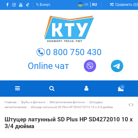
Сравнить (
0
)
Бонус
UK
RU
0 800 750 430
Online чат
0
Главная
Трубы и фитинги
Металлические фитинги
Штуцеры
металлические
Штуцер латунный SD Plus НР SD4272010 10 х 3/4 дюйма
Штуцер латунный SD Plus НР SD4272010 10 х
3/4 дюйма