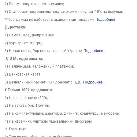
2) Растут покупки - растет скидка;
3) Становись постоянным покупателем и получай -10% на покупки;
**Программа не работает с акционными товарами
Подробнее...
╬
Доставка:
1) Самовывоз Днепр и Киев
2) Курьер - от 300грн;
3) Новая почта, Укр почта - по всей Украине
Подробнее...
$
Методы оплаты:
1) Наличными/Наложенный платежом;
2) Банковская карта;
3) Безналичный расчет ФОП / расчет с НДС.
Подробнее...
€ Только 100% предоплата:
1) На заказы менее 300грн;
2) На заказы Укр. Почтой;
3) На комплектующие: аэраторы, фитинги, кран-буксы, мембраны;
4) На керамику: унитазы, умывальники, писсуары;
☼ Гарантия:
1) Только новый оригинальный товар;