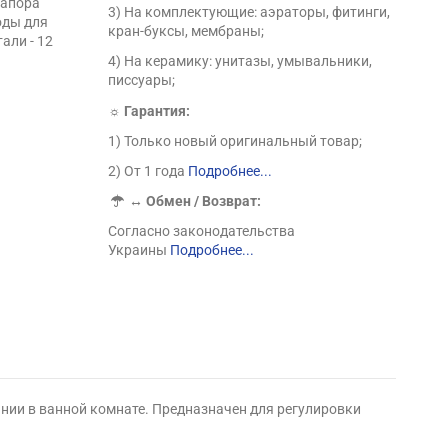
напора
3) На комплектующие: аэраторы, фитинги,
оды для
кран-буксы, мембраны;
али - 12
4) На керамику: унитазы, умывальники,
писсуары;
☼ Гарантия:
1) Только новый оригинальный товар;
2) От 1 года
Подробнее...
↔
Обмен / Возврат:
Согласно законодательства
Украины
Подробнее...
ании в ванной комнате. Предназначен для регулировки