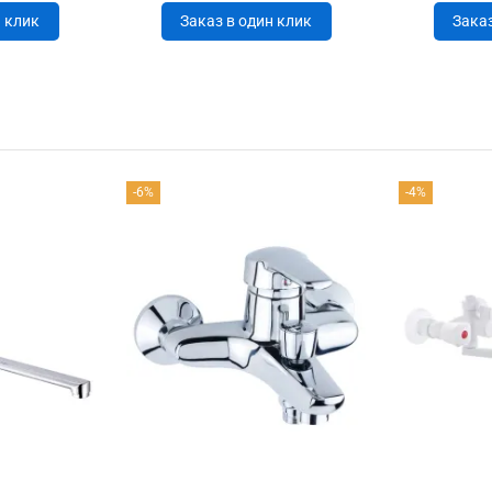
н клик
Заказ в один клик
Заказ
-6%
-4%