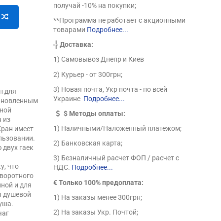
получай -10% на покупки;
**Программа не работает с акционными
товарами
Подробнее...
╬
Доставка:
1) Самовывоз Днепр и Киев
2) Курьер - от 300грн;
3) Новая почта, Укр почта - по всей
н для
Украине
Подробнее...
тановленным
нной
$
Методы оплаты:
 из
1) Наличными/Наложенный платежом;
Кран имеет
льзовании.
2) Банковская карта;
 двух гаек
3) Безналичный расчет ФОП / расчет с
у, что
НДС.
Подробнее...
оворотного
€ Только 100% предоплата:
нной и для
я душевой
1) На заказы менее 300грн;
уша.
2) На заказы Укр. Почтой;
чаг