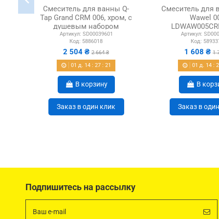
Смеситель для ванны Q-
Смеситель для в
Tap Grand CRM 006, хром, с
Wawel 0
душевым набором
LDWAW005CR
Артикул:
SD00039601
Артикул:
SD000
Chrome, с д
Код:
5886018
Код:
58933
наборо
2 504 ₴
1 608 ₴
2 664 ₴
1 
01
д.
14
:
27
:
21
01
д.
14
:
В корзину
В корз
Заказ в один клик
Заказ в оди
Подпишитесь на рассылку