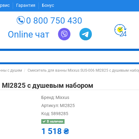
ервис
Гарантия
Бонус
0 800 750 430
Online чат
нны с душем
Смеситель для ванны Mixxus SUS-006 MI2825 с душевым наб
6 MI2825 с душевым набором
Бренд:
Mixxus
Артикул:
MI2825
Код:
5898285
В наличии
1 518 ₴