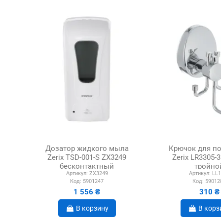
Дозатор жидкого мыла
Крючок для п
Zerix TSD-001-S ZX3249
Zerix LR3305-
бесконтактный
тройно
Артикул:
ZX3249
Артикул:
LL1
Код:
5901247
Код:
59012
1 556 ₴
310 ₴
В корзину
В корз