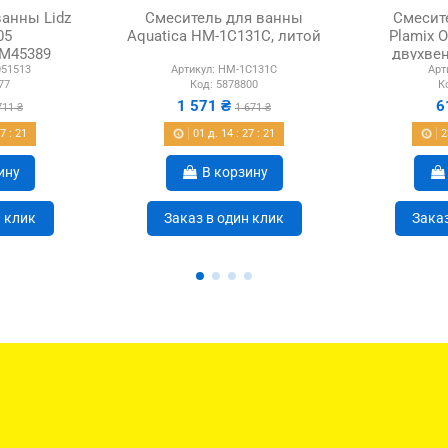
анны Lidz
Смеситель для ванны
Смесит
05
Aquatica HM-1C131C, литой
Plamix 
M45389
двухвен
51513
Артикул:
HM-1C131C
Арт
ушевым
77
Код:
5878800
К
м
1 571 ₴
6
711 ₴
1 671 ₴
27
:
21
01
д.
14
:
27
:
21
2
ину
В корзину
н клик
Заказ в один клик
Заказ