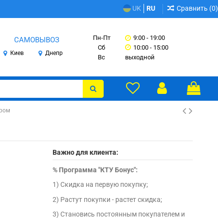
Сравнить (
0
)
UK
RU
Пн-Пт
9:00 - 19:00
САМОВЫВОЗ
Сб
10:00 - 15:00
Киев
Днепр
Вс
выходной
ором
Важно для клиента:
%
Программа "КТУ Бонус":
1) Скидка на первую покупку;
2) Растут покупки - растет скидка;
3) Становись постоянным покупателем и