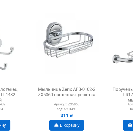
олотенец
Мыльница Zerix AFB-0102-2
Поручень
3 LL1432
ZX5060 настенная, решетка
LR17
й
м
432
Артикул:
ZX5060
Арт
84
Код:
5901491
К
311 ₴
ину
В корзину