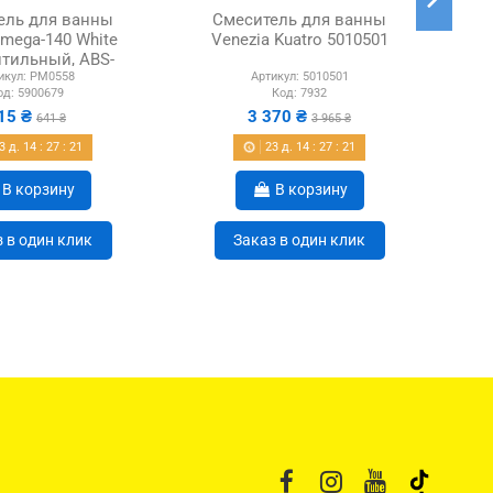
ель для ванны
Смеситель для ванны
Omega-140 White
Venezia Kuatro 5010501
тильный, ABS-
икул:
PM0558
Артикул:
5010501
пластик
од:
5900679
Код:
7932
15 ₴
3 370 ₴
641 ₴
3 965 ₴
3
д.
14
:
27
:
21
23
д.
14
:
27
:
21
В корзину
В корзину
 в один клик
Заказ в один клик