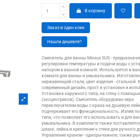
В корзину
Заказ в один клик
Нашли дешевле?
Смеситель для ванны Mixxus SUS - предназначе
регулировки температуры и подачи воды с ус
напором в ванной комнате. Используется в ва
комнате для ванны и умывальника. Изготовлен
нержавеющей стали, цвет изделия - стальной. 
современный дизайн, прост в установке и испо
Установка наружного типа, на стену с помощью
(эксцентриков). Смеситель оборудован евро
переключателем воды с крана на душевую лейк
подчеркивает его функциональность. Излив п
типа, что позволяет его использовать и для ва
умывальника. В комплекте также поставляетс
шланг, лейка и крепление к стене для ручного д
Управление краном - однорычажное, также ры