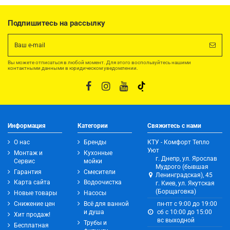
Подпишитесь на рассылку
Вы можете отписаться в любой момент. Для этого воспользуйтесь нашими
контактными данными в юридическом уведомлении.
Информация
Категории
Свяжитесь с нами
О нас
Бренды
КТУ - Комфорт Тепло
Уют
Монтаж и
Кухонные
г. Днепр, ул. Ярослав
Сервис
мойки
Мудрого (бывшая
Гарантия
Смесители
Ленинградская), 45
Карта сайта
Водоочистка
г. Киев, ул. Якутская
(Борщаговка)
Новые товары
Насосы
Снижение цен
Всё для ванной
пн-пт с 9:00 до 19:00
и душа
сб с 10:00 до 15:00
Хит продаж!
вс выходной
Трубы и
Бесплатная