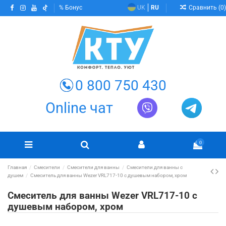
Сравнить (
0
)
Бонус
UK
RU
0 800 750 430
Online чат
0
Главная
Смесители
Смесители для ванны
Смесители для ванны с
душем
Смеситель для ванны Wezer VRL717-10 с душевым набором, хром
Смеситель для ванны Wezer VRL717-10 с
душевым набором, хром