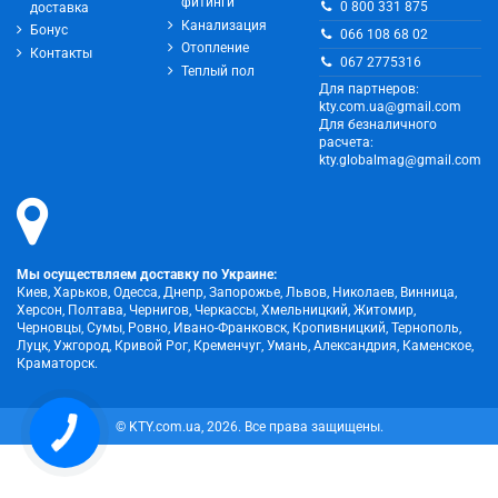
фитинги
0 800 331 875
доставка
Канализация
Бонус
066 108 68 02
Отопление
Контакты
067 2775316
Теплый пол
Для партнеров:
kty.com.ua@gmail.com
Для безналичного
расчета:
kty.globalmag@gmail.com
Мы осуществляем доставку по Украине:
Киев, Харьков, Одесса, Днепр, Запорожье, Львов, Николаев, Винница,
Херсон, Полтава, Чернигов, Черкассы, Хмельницкий, Житомир,
Черновцы, Сумы, Ровно, Ивано-Франковск, Кропивницкий, Тернополь,
Луцк, Ужгород, Кривой Рог, Кременчуг, Умань, Александрия, Каменское,
Краматорск.
© KTY.com.ua, 2026. Все права защищены.
КНОПКА
ЗВ'ЯЗКУ