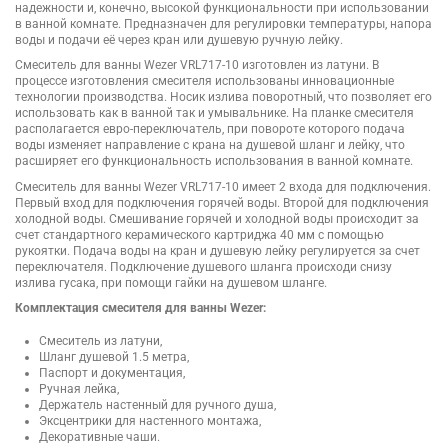
надежности и, конечно, высокой функциональности при использовании
в ванной комнате. Предназначен для регулировки температуры, напора
воды и подачи её через кран или душевую ручную лейку.
Смеситель для ванны Wezer VRL717-10 изготовлен из латуни. В
процессе изготовления смесителя использованы инновационные
технологии производства. Носик излива поворотный, что позволяет его
использовать как в ванной так и умывальнике. На планке смесителя
располагается евро-переключатель, при повороте которого подача
воды изменяет направление с крана на душевой шланг и лейку, что
расширяет его функциональность использования в ванной комнате.
Смеситель для ванны Wezer VRL717-10 имеет 2 входа для подключения.
Первый вход для подключения горячей воды. Второй для подключения
холодной воды. Смешивание горячей и холодной воды происходит за
счет стандартного керамического картриджа 40 мм с помощью
рукоятки. Подача воды на кран и душевую лейку регулируется за счет
переключателя. Подключение душевого шланга происходи снизу
излива гусака, при помощи гайки на душевом шланге.
Комплектация смесителя для ванны Wezer:
Смеситель из латуни,
Шланг душевой 1.5 метра,
Паспорт и документация,
Ручная лейка,
Держатель настенный для ручного душа,
Эксцентрики для настенного монтажа,
Декоративные чаши.