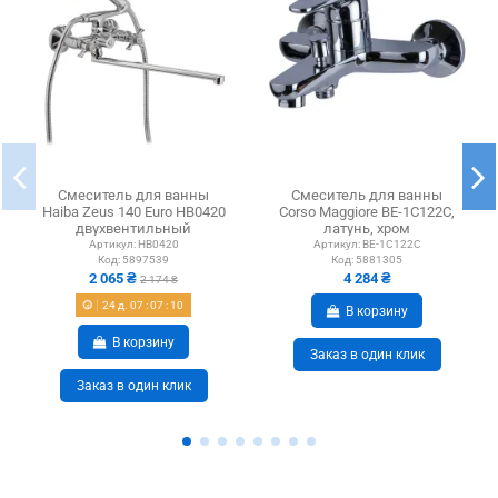
Смеситель для ванны
Смеситель для ванны
Haiba Zeus 140 Euro HB0420
Corso Maggiore BE-1C122C,
двухвентильный
латунь, хром
Артикул:
HB0420
Артикул:
BE-1C122C
Код:
5897539
Код:
5881305
2 065 ₴
4 284 ₴
2 174 ₴
24
д.
07
:
07
:
10
В корзину
В корзину
Заказ в один клик
Заказ в один клик