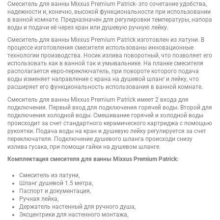
Смеситель для ванны Mixxus Premium Patrick- это сочетание удобства,
надежности и, конечно, высокой функциональности при использовании
в ванной комнате. Предназначен для регулировки температуры, напора
воды и подачи её через кран или душевую ручную лейку.
Смеситель для ванны Mixxus Premium Patrick изготовлен из латуни. В
процессе изготовления смесителя использованы инновационные
технологии производства. Носик излива поворотный, что позволяет его
использовать как в ванной так и умывальнике. На планке смесителя
располагается евро-переключатель, при повороте которого подача
воды изменяет направление с крана на душевой шланг и лейку, что
расширяет его функциональность использования в ванной комнате.
Смеситель для ванны Mixxus Premium Patrick имеет 2 входа для
подключения. Первый вход для подключения горячей воды. Второй для
подключения холодной воды. Смешивание горячей и холодной воды
происходит за счет стандартного керамического картриджа с помощью
рукоятки. Подача воды на кран и душевую лейку регулируется за счет
переключателя. Подключение душевого шланга происходи снизу
излива гусака, при помощи гайки на душевом шланге.
Комплектация смесителя для ванны Mixxus Premium Patrick:
Смеситель из латуни,
Шланг душевой 1.5 метра,
Паспорт и документация,
Ручная лейка,
Держатель настенный для ручного душа,
Эксцентрики для настенного монтажа,