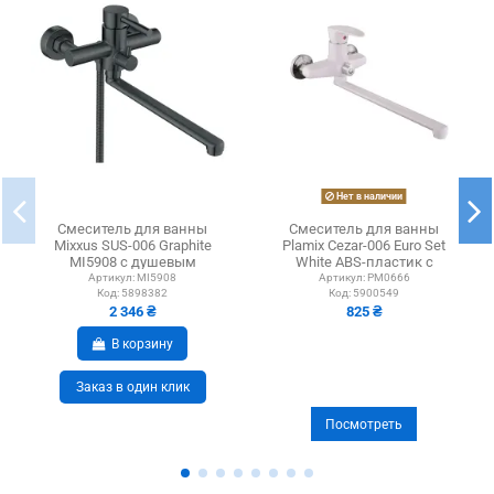
Нет в наличии
Смеситель для ванны
Смеситель для ванны
Mixxus SUS-006 Graphite
Plamix Cezar-006 Euro Set
MI5908 с душевым
White ABS-пластик с
набором, графит
душевым набором
Артикул:
MI5908
Артикул:
PM0666
Код:
5898382
Код:
5900549
2 346 ₴
825 ₴
В корзину
Заказ в один клик
Посмотреть