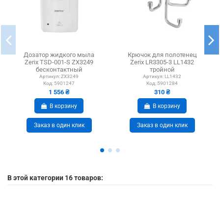
Дозатор жидкого мыла
Крючок для полотенец
Zerix TSD-001-S ZX3249
Zerix LR3305-3 LL1432
бесконтактный
тройной
Артикул:
ZX3249
Артикул:
LL1432
Код:
5901247
Код:
5901284
1 556 ₴
310 ₴
В корзину
В корзину
Заказ в один клик
Заказ в один клик
В этой категории 16 товаров: