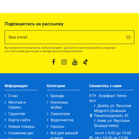
Подпишитесь на рассылку
Вы можете отписаться в любой момент. Для этого воспользуйтесь нашими
контактными данными в юридическом уведомлении.
Информация
Категории
Свяжитесь с нами
О нас
Бренды
КТУ - Комфорт Тепло
Уют
Монтаж и
Кухонные
г. Днепр, ул. Ярослав
Сервис
мойки
Мудрого (бывшая
Гарантия
Смесители
Ленинградская), 45
Карта сайта
Водоочистка
г. Киев, ул. Якутская
(Борщаговка)
Новые товары
Насосы
Снижение цен
Всё для ванной
пн-пт с 9:00 до 19:00
и душа
сб с 10:00 до 15:00