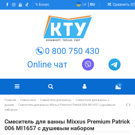
Сравнить (
0
)
Бонус
UK
RU
0 800 750 430
Online чат
0
Главная
Смесители
Смесители для ванны
Смесители для ванны с
душем
Смеситель для ванны Mixxus Premium Patrick 006 MI1657 с душевым
набором
Смеситель для ванны Mixxus Premium Patrick
006 MI1657 с душевым набором