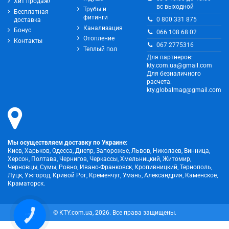
Хит продаж!
вс выходной
Трубы и
Бесплатная
фитинги
0 800 331 875
доставка
Канализация
Бонус
066 108 68 02
Отопление
Контакты
067 2775316
Теплый пол
Для партнеров:
kty.com.ua@gmail.com
Для безналичного
расчета:
kty.globalmag@gmail.com
Мы осуществляем доставку по Украине:
Киев, Харьков, Одесса, Днепр, Запорожье, Львов, Николаев, Винница,
Херсон, Полтава, Чернигов, Черкассы, Хмельницкий, Житомир,
Черновцы, Сумы, Ровно, Ивано-Франковск, Кропивницкий, Тернополь,
Луцк, Ужгород, Кривой Рог, Кременчуг, Умань, Александрия, Каменское,
Краматорск.
КНОПКА
© KTY.com.ua, 2026. Все права защищены.
ЗВ'ЯЗКУ