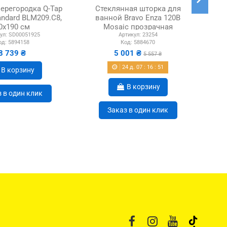
ерегородка Q-Tap
Стеклянная шторка для
andard BLM209.C8,
ванной Bravo Enza 120B
Mix
0x190 см
Mosaic прозрачная
80
ул:
SD00051925
Артикул:
23254
од:
5894158
Код:
5884670
8 739 ₴
5 001 ₴
5 557 ₴
24
д.
07
:
16
:
50
В корзину
В корзину
 в один клик
Заказ в один клик