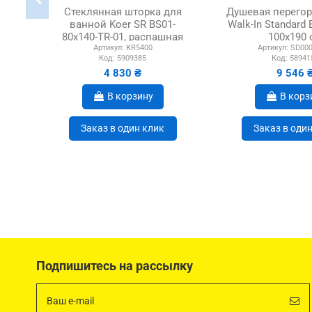
Стеклянная шторка для
Душевая перегор
ванной Koer SR BS01-
Walk-In Standard
80x140-TR-01, распашная
100x190 
Артикул:
KR5400
Артикул:
SD000
Код:
5909385
Код:
58941
4 830 ₴
9 546 
В корзину
В корз
Заказ в один клик
Заказ в оди
Подпишитесь на рассылку