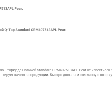
7513APL Pear:
ой Q-Тap Standard CRM407513APL Pear:
ю шторку для ванной Standard CRM407513APL Pear от известного б
тирует качество продукции. Быстро доставим стеклянную шторку 