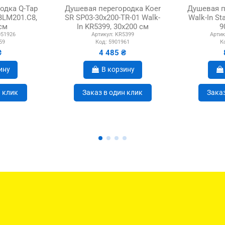
одка Q-Tap
Душевая перегородка Koer
Душевая п
 BLM201.C8,
SR SP03-30x200-TR-01 Walk-
Walk-In St
см
In KR5399, 30x200 см
9
51926
Артикул:
KR5399
Артик
59
Код:
5901961
К
₴
4 485 ₴
ину
В корзину
н клик
Заказ в один клик
Заказ