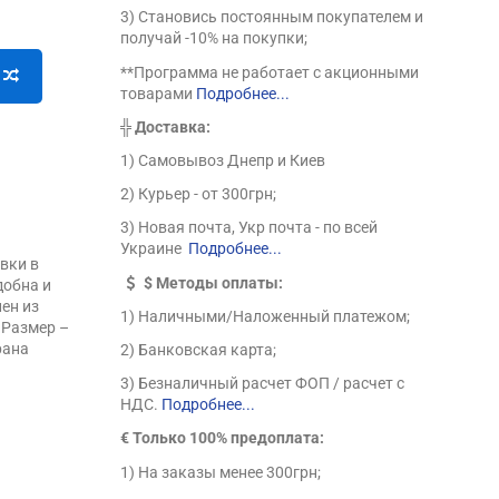
3) Становись постоянным покупателем и
получай -10% на покупки;
**Программа не работает с акционными
товарами
Подробнее...
╬
Доставка:
1) Самовывоз Днепр и Киев
2) Курьер - от 300грн;
3) Новая почта, Укр почта - по всей
Украине
Подробнее...
вки в
$
Методы оплаты:
добна и
ен из
1) Наличными/Наложенный платежом;
 Размер –
рана
2) Банковская карта;
3) Безналичный расчет ФОП / расчет с
НДС.
Подробнее...
€ Только 100% предоплата:
1) На заказы менее 300грн;