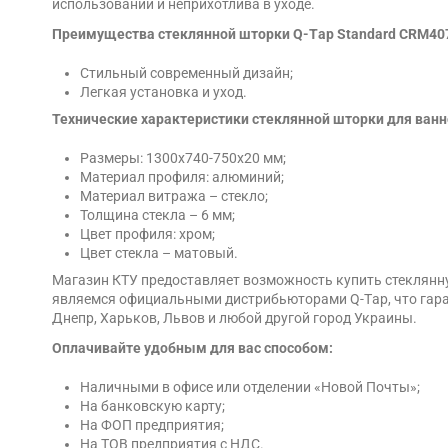
использовании и неприхотлива в уходе.
Преимущества стеклянной шторки Q-Тap Standard CRM40
Стильный современный дизайн;
Легкая установка и уход.
Технические характеристики стеклянной шторки для ванн
Размеры: 1300х740-750х20 мм;
Материал профиля: алюминий;
Материал витража – стекло;
Толщина стекла – 6 мм;
Цвет профиля: хром;
Цвет стекла – матовый.
Магазин КТУ предоставляет возможность купить стеклянну
являемся официальными дистрибьюторами Q-Тap, что гаран
Днепр, Харьков, Львов и любой другой город Украины.
Оплачивайте удобным для вас способом:
Наличными в офисе или отделении «Новой Почты»;
На банковскую карту;
На ФОП предприятия;
На ТОВ предприятия с НДС.