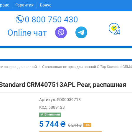
ервис
Гарантия
Бонус
0 800 750 430
Online чат
е шторки для ванной
Стеклянная шторка для ванной Q-Tap Standard CRM
 Standard CRM407513APL Pear, распашная
Артикул:
SD00039718
Код:
5889123
В наличии
5 744 ₴
6 244 ₴
-8%