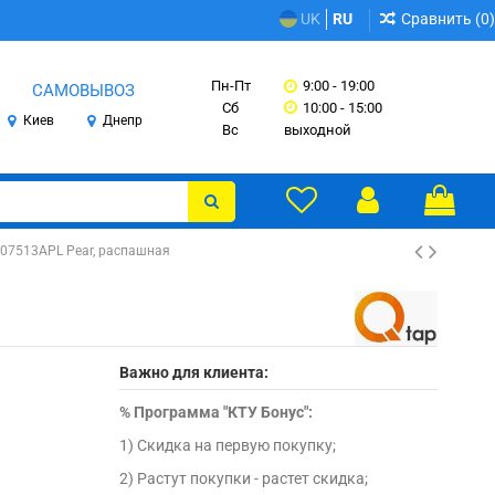
Сравнить (
0
)
UK
RU
Пн-Пт
9:00 - 19:00
САМОВЫВОЗ
Сб
10:00 - 15:00
Киев
Днепр
Вс
выходной
407513APL Pear, распашная
Важно для клиента:
%
Программа "КТУ Бонус":
1) Скидка на первую покупку;
2) Растут покупки - растет скидка;