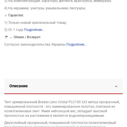
3) На комплектующие: аэраторы, фитинги, кран-буксы, мембраны;
4) На керамику: унитазы, умывальники, писсуары;
☼ Гарантия:
1) Только новый оригинальный товар;
2) От 1 года
Подробнее...
↔
Обмен / Возврат:
Согласно законодательства Украины
Подробнее...
Описание
Тент армированный Bradas Leno Cristal PLC100 2х3 метра прозрачный,
повышенной плотности - это ламинированное полотно, плетеное из
полиэтиленовых лент. Имея небольшой вес, обладает высокой
прочностью на растяжение и является водонепроницаемым.
Двухслойный прозрачный, повышенной плотности полиэтиленовый