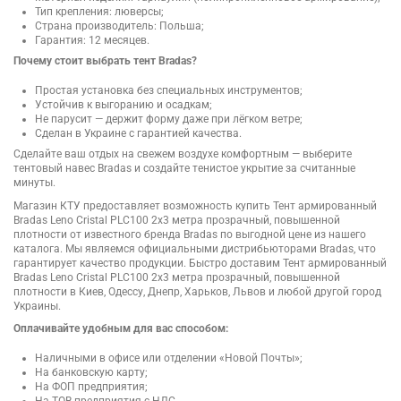
Тип крепления: люверсы;
Страна производитель: Польша;
Гарантия: 12 месяцев.
Почему стоит выбрать тент Bradas?
Простая установка без специальных инструментов;
Устойчив к выгоранию и осадкам;
Не парусит — держит форму даже при лёгком ветре;
Сделан в Украине с гарантией качества.
Сделайте ваш отдых на свежем воздухе комфортным — выберите
тентовый навес Bradas и создайте тенистое укрытие за считанные
минуты.
Магазин КТУ предоставляет возможность купить Тент армированный
Bradas Leno Cristal PLC100 2х3 метра прозрачный, повышенной
плотности от известного бренда Bradas по выгодной цене из нашего
каталога. Мы являемся официальными дистрибьюторами Bradas, что
гарантирует качество продукции. Быстро доставим Тент армированный
Bradas Leno Cristal PLC100 2х3 метра прозрачный, повышенной
плотности в Киев, Одессу, Днепр, Харьков, Львов и любой другой город
Украины.
Оплачивайте удобным для вас способом:
Наличными в офисе или отделении «Новой Почты»;
На банковскую карту;
На ФОП предприятия;