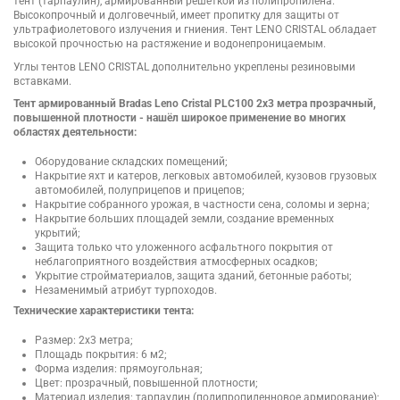
тент (тарпаулин), армированный решеткой из полипропилена.
Высокопрочный и долговечный, имеет пропитку для защиты от
ультрафиолетового излучения и гниения. Тент LENO CRISTAL обладает
высокой прочностью на растяжение и водонепроницаемым.
Углы тентов LENO CRISTAL дополнительно укреплены резиновыми
вставками.
Тент армированный Bradas Leno Cristal PLC100 2х3 метра прозрачный,
повышенной плотности - нашёл широкое применение во многих
областях деятельности:
Оборудование складских помещений;
Накрытие яхт и катеров, легковых автомобилей, кузовов грузовых
автомобилей, полуприцепов и прицепов;
Накрытие собранного урожая, в частности сена, соломы и зерна;
Накрытие больших площадей земли, создание временных
укрытий;
Защита только что уложенного асфальтного покрытия от
неблагоприятного воздействия атмосферных осадков;
Укрытие стройматериалов, защита зданий, бетонные работы;
Незаменимый атрибут турпоходов.
Технические характеристики тента:
Размер: 2х3 метра;
Площадь покрытия: 6 м2;
Форма изделия: прямоугольная;
Цвет: прозрачный, повышенной плотности;
Материал изделия: тарпаулин (полипропиленновое армирование);