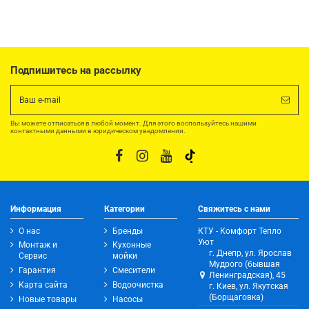
Подпишитесь на рассылку
Вы можете отписаться в любой момент. Для этого воспользуйтесь нашими
контактными данными в юридическом уведомлении.
Информация
Категории
Свяжитесь с нами
О нас
Бренды
КТУ - Комфорт Тепло
Уют
Монтаж и
Кухонные
г. Днепр, ул. Ярослав
Сервис
мойки
Мудрого (бывшая
Гарантия
Смесители
Ленинградская), 45
Карта сайта
Водоочистка
г. Киев, ул. Якутская
(Борщаговка)
Новые товары
Насосы