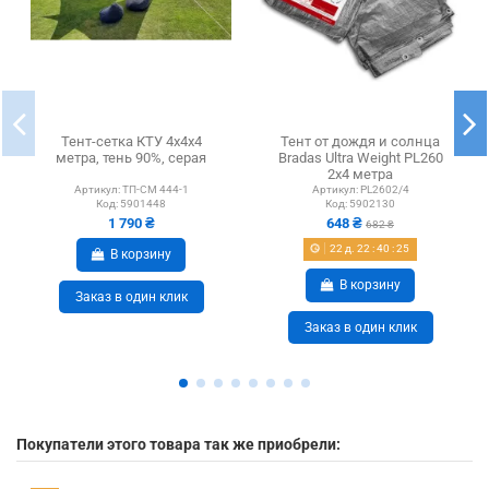
Тент-сетка КТУ 4х4х4
Тент от дождя и солнца
метра, тень 90%, серая
Bradas Ultra Weight PL260
2х4 метра
водонепроницаемый,
Артикул:
ТП-СМ 444-1
Артикул:
PL2602/4
Код:
5901448
Код:
5902130
серый,...
1 790 ₴
648 ₴
682 ₴
22
д.
22
:
40
:
25
В корзину
В корзину
Заказ в один клик
Заказ в один клик
Покупатели этого товара так же приобрели: