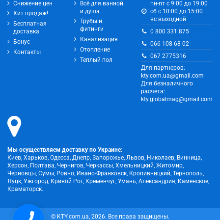
Снижение цен
Всё для ванной
пн-пт с 9:00 до 19:00
и душа
сб с 10:00 до 15:00
Хит продаж!
вс выходной
Трубы и
Бесплатная
фитинги
0 800 331 875
доставка
Канализация
Бонус
066 108 68 02
Отопление
Контакты
067 2775316
Теплый пол
Для партнеров:
kty.com.ua@gmail.com
Для безналичного
расчета:
kty.globalmag@gmail.com
Мы осуществляем доставку по Украине:
Киев, Харьков, Одесса, Днепр, Запорожье, Львов, Николаев, Винница,
Херсон, Полтава, Чернигов, Черкассы, Хмельницкий, Житомир,
Черновцы, Сумы, Ровно, Ивано-Франковск, Кропивницкий, Тернополь,
Луцк, Ужгород, Кривой Рог, Кременчуг, Умань, Александрия, Каменское,
Краматорск.
© KTY.com.ua, 2026. Все права защищены.