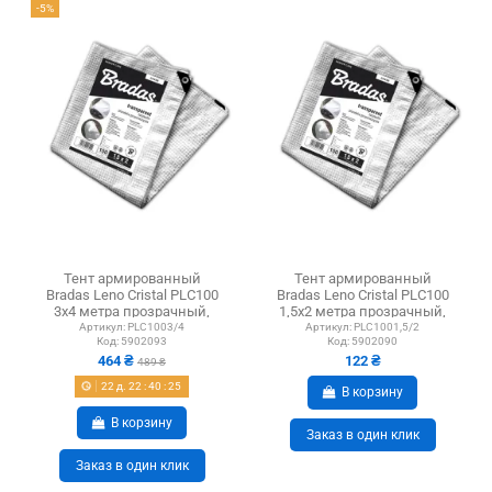
-5%
Тент армированный
Тент армированный
Bradas Leno Cristal PLC100
Bradas Leno Cristal PLC100
3х4 метра прозрачный,
1,5х2 метра прозрачный,
повышенной плотности
повышенной плотности
Артикул:
PLC1003/4
Артикул:
PLC1001,5/2
Код:
5902093
Код:
5902090
464 ₴
122 ₴
489 ₴
22
д.
22
:
40
:
25
В корзину
В корзину
Заказ в один клик
Заказ в один клик