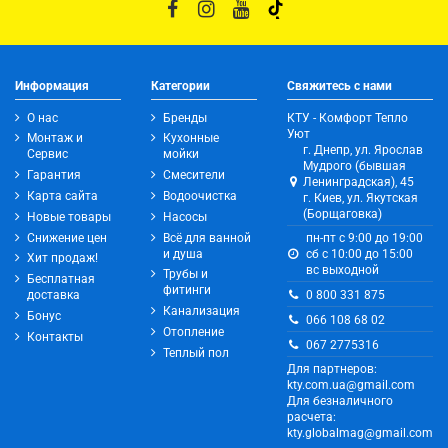
Информация
Категории
Свяжитесь с нами
О нас
Бренды
КТУ - Комфорт Тепло
Уют
Монтаж и
Кухонные
г. Днепр, ул. Ярослав
Сервис
мойки
Мудрого (бывшая
Гарантия
Смесители
Ленинградская), 45
Карта сайта
Водоочистка
г. Киев, ул. Якутская
(Борщаговка)
Новые товары
Насосы
Снижение цен
Всё для ванной
пн-пт с 9:00 до 19:00
и душа
сб с 10:00 до 15:00
Хит продаж!
вс выходной
Трубы и
Бесплатная
фитинги
0 800 331 875
доставка
Канализация
Бонус
066 108 68 02
Отопление
Контакты
067 2775316
Теплый пол
Для партнеров:
kty.com.ua@gmail.com
Для безналичного
расчета:
kty.globalmag@gmail.com