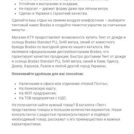
Устойчив к выгоранию и осадкам;
Не парусит — держит форму даже при лёгком ветре;
Сделан в Украине с гарантией качества.
Сделайте ваш отдых на свежем воздухе комфортным — выберите
тентовый навес Bradas и создайте тенистое укрытие за считанные
минуты. .
Магазин КТУ предоставляет возможность купить Тент от дождя и
солнца Bradas Standart PLL 5х40 метра, синий от известного
бренда Bradas по выгодной цене из нашего каталога. Мы
являемся официальными дистрибьюторами Bradas, что
гарантирует качество продукции. Быстро доставим Тент от дождя
и солнца Bradas Standart PLL 5х40 метра, синий в Киев, Одессу,
Днепр, Харьков, Львов и любой другой город Украины.
Оплачивайте удобным для вас способом:
Наличными в офисе или отделении «Новой Почты»;
На банковскую карту;
На ФОП предприятия;
На ТОВ предприятия с НДС.
Не получается найти нужный товар? В каталоге «Тент»
представлены товары в большом количестве вариантов. Наши
консультанты с радостью проконсультируют и подберут
необходимый товар, расскажут о его преимуществах и важных
характеристиках.