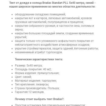
Тент от дождя и солнца Bradas Standart PLL 5х40 метра, синий -
нашел широкое применение во многих областях деятельности:
оборудование складских помещений;
накрытие яхт и катеров, легковых автомобилей, кузовов
грузовых автомобилей, полуприцепов и прицепов;
накрытие собранного урожая, в частности сена, соломы и
зерна;
накрытие больших площадей земли, создание временных
укрытий;
защита только что уложенного асфальтного покрытия от
неблагоприятного воздействия атмосферных осадков;
укрытие стройматериалов, защита зданий, бетонные работы;
незаменимый атрибут турпоходов.
Технические характеристики тента:
Размер: 5х40 метра;
Площадь покрытия: 40 м2;
Форма изделия: прямоугольная;
Цвет: синий;
Материал изделия: тарпаулин;
Тип крепления: люверсы;
Страна производитель: Польша;
Гарантия:12 месяцев.
Почему стоит выбрать тент Bradas?:
Простая установка без специальных инструментов;