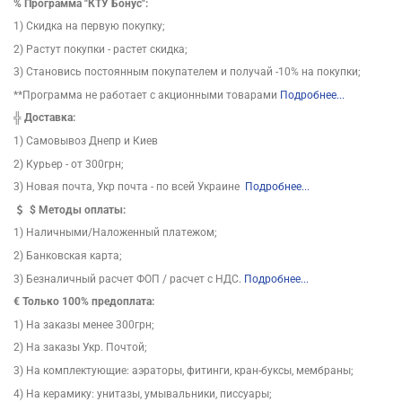
%
Программа "КТУ Бонус":
1) Скидка на первую покупку;
2) Растут покупки - растет скидка;
3) Становись постоянным покупателем и получай -10% на покупки;
**Программа не работает с акционными товарами
Подробнее...
╬
Доставка:
1) Самовывоз Днепр и Киев
2) Курьер - от 300грн;
3) Новая почта, Укр почта - по всей Украине
Подробнее...
$
Методы оплаты:
1) Наличными/Наложенный платежом;
2) Банковская карта;
3) Безналичный расчет ФОП / расчет с НДС.
Подробнее...
€ Только 100% предоплата:
1) На заказы менее 300грн;
2) На заказы Укр. Почтой;
3) На комплектующие: аэраторы, фитинги, кран-буксы, мембраны;
4) На керамику: унитазы, умывальники, писсуары;