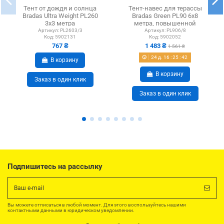
Тент от дождя и солнца
Тент-навес для терассы
Bradas Ultra Weight PL260
Bradas Green PL90 6х8
3х3 метра
метра, повышенной
водонепроницаемый,
плотности,...
Артикул:
PL2603/3
Артикул:
PL906/8
Код:
5902131
Код:
5902052
серый,...
767 ₴
1 483 ₴
1 561 ₴
24
д.
16
:
25
:
42
В корзину
В корзину
Заказ в один клик
Заказ в один клик
Подпишитесь на рассылку
Вы можете отписаться в любой момент. Для этого воспользуйтесь нашими
контактными данными в юридическом уведомлении.