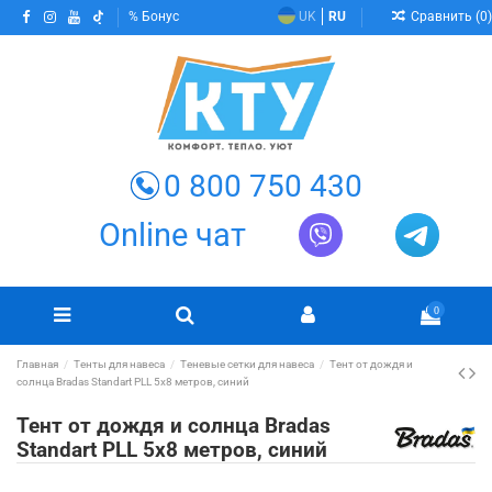
Сравнить (
0
)
Бонус
UK
RU
0 800 750 430
Online чат
0
Главная
Тенты для навеса
Теневые сетки для навеса
Тент от дождя и
солнца Bradas Standart PLL 5х8 метров, синий
Тент от дождя и солнца Bradas
Standart PLL 5х8 метров, синий